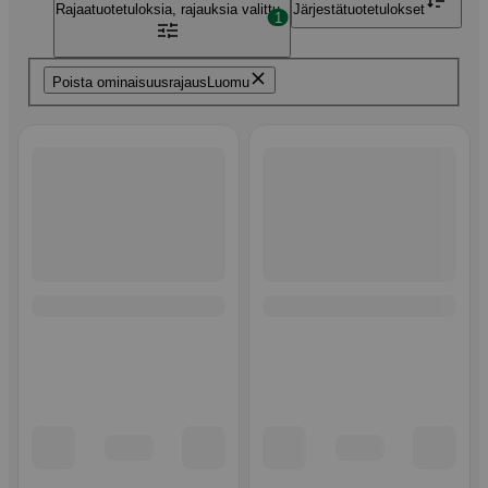
Rajaa
tuotetuloksia, rajauksia valittu
Järjestä
tuotetulokset
1
Poista ominaisuusrajaus
Luomu