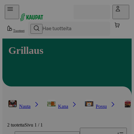
Hyppää sisältöön
Tuotteet
Grillaus
Nauta
Kana
Possu
2 tuotetta
Sivu 1 / 1