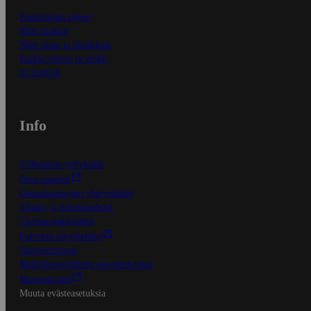
Ensitilaajan ohjeet
Näin maksat
Näin tilaat ja muokkaat
Kaikki ohjeet ja vinkit
In English
Info
S-Business yrityksille
Oiva-raportit
Osuuskauppojen yhteystiedot
Tilaus- ja toimitusehdot
Tietosuojakäytäntö
Palvelun käyttöehdot
Saavutettavuus
Mobiilisovelluksen saavutettavuus
Mainostajalle
Muuta evästeasetuksia