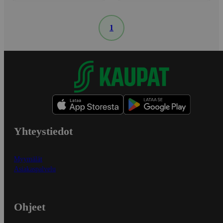
1
Yhteystiedot
Myymälät
Asiakaspalvelu
Ohjeet