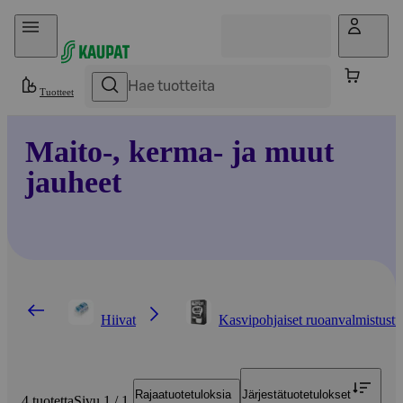
Hyppää sisältöön
Tuotteet
Maito-, kerma- ja muut
jauheet
Hiivat
Kasvipohjaiset ruoanvalmistustu
Rajaa
tuotetuloksia
Järjestä
tuotetulokset
4 tuotetta
Sivu 1 / 1