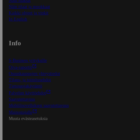
Näin maksat
Näin tilaat ja muokkaat
Kaikki ohjeet ja vinkit
In English
Info
S-Business yrityksille
Oiva-raportit
Osuuskauppojen yhteystiedot
Tilaus- ja toimitusehdot
Tietosuojakäytäntö
Palvelun käyttöehdot
Saavutettavuus
Mobiilisovelluksen saavutettavuus
Mainostajalle
Muuta evästeasetuksia