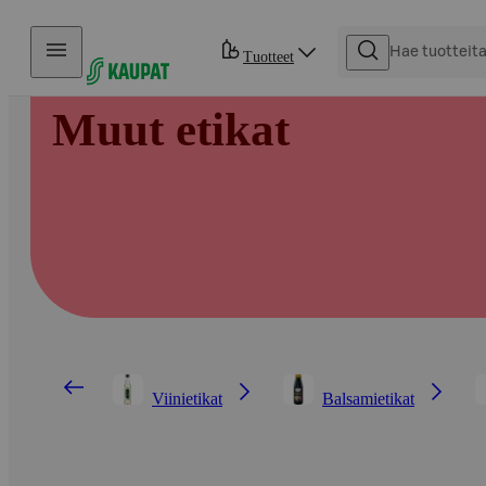
Hyppää sisältöön
Tuotteet
Muut etikat
Viinietikat
Balsamietikat