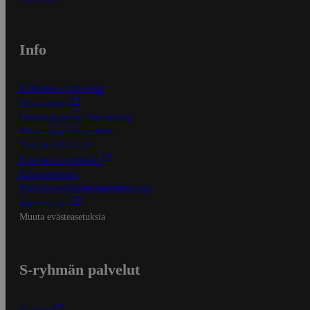
Info
S-Business yrityksille
Oiva-raportit
Osuuskauppojen yhteystiedot
Tilaus- ja toimitusehdot
Tietosuojakäytäntö
Palvelun käyttöehdot
Saavutettavuus
Mobiilisovelluksen saavutettavuus
Mainostajalle
Muuta evästeasetuksia
S-ryhmän palvelut