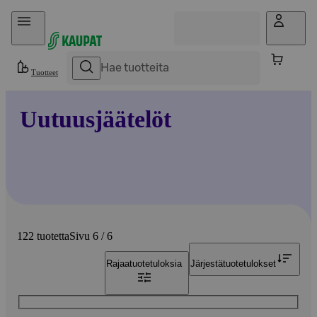
Hyppää sisältöön
Tuotteet
Uutuusjäätelöt
122 tuotetta
Sivu 6 / 6
Rajaa
tuotetuloksia
Järjestä
tuotetulokset