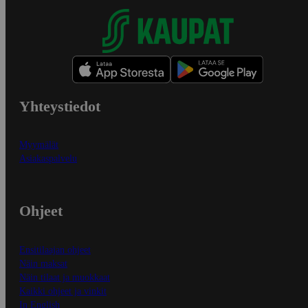
Yhteystiedot
Myymälät
Asiakaspalvelu
Ohjeet
Ensitilaajan ohjeet
Näin maksat
Näin tilaat ja muokkaat
Kaikki ohjeet ja vinkit
In English