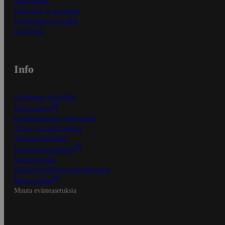
Näin maksat
Näin tilaat ja muokkaat
Kaikki ohjeet ja vinkit
In English
Info
S-Business yrityksille
Oiva-raportit
Osuuskauppojen yhteystiedot
Tilaus- ja toimitusehdot
Tietosuojakäytäntö
Palvelun käyttöehdot
Saavutettavuus
Mobiilisovelluksen saavutettavuus
Mainostajalle
Muuta evästeasetuksia