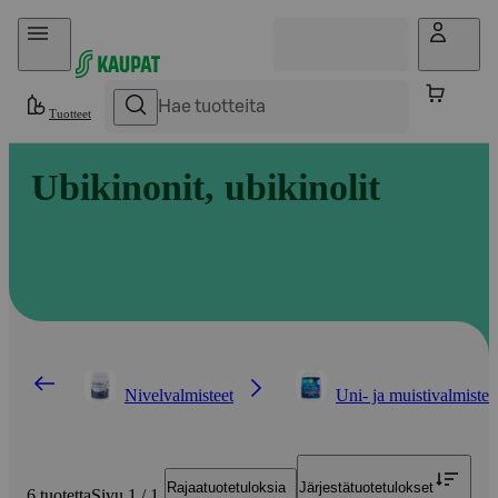
Hyppää sisältöön
Tuotteet
Ubikinonit, ubikinolit
Nivelvalmisteet
Uni- ja muistivalmistee
Rajaa
tuotetuloksia
Järjestä
tuotetulokset
6 tuotetta
Sivu 1 / 1