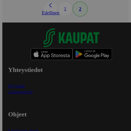
1
2
Edellinen
Yhteystiedot
Myymälät
Asiakaspalvelu
Ohjeet
Ensitilaajan ohjeet