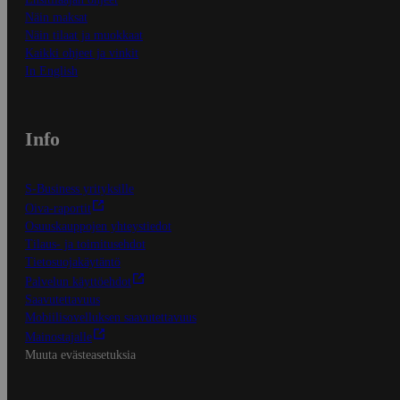
Näin maksat
Näin tilaat ja muokkaat
Kaikki ohjeet ja vinkit
In English
Info
S-Business yrityksille
Oiva-raportit
Osuuskauppojen yhteystiedot
Tilaus- ja toimitusehdot
Tietosuojakäytäntö
Palvelun käyttöehdot
Saavutettavuus
Mobiilisovelluksen saavutettavuus
Mainostajalle
Muuta evästeasetuksia