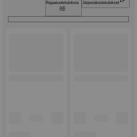
Rajaa
tuotetuloksia
Järjestä
tuotetulokset