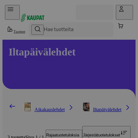
Hyppää sisältöön
Tuotteet
Iltapäivälehdet
Aikakauslehdet
Iltapäivälehdet
Rajaa
tuotetuloksia
Järjestä
tuotetulokset
3 tuotetta
Sivu 1 / 1