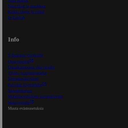
Näin maksat
Näin tilaat ja muokkaat
Kaikki ohjeet ja vinkit
In English
Info
S-Business yrityksille
Oiva-raportit
Osuuskauppojen yhteystiedot
Tilaus- ja toimitusehdot
Tietosuojakäytäntö
Palvelun käyttöehdot
Saavutettavuus
Mobiilisovelluksen saavutettavuus
Mainostajalle
Muuta evästeasetuksia