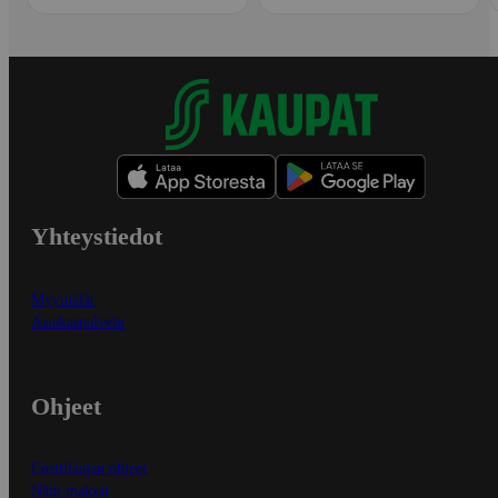
Yhteystiedot
Myymälät
Asiakaspalvelu
Ohjeet
Ensitilaajan ohjeet
Näin maksat