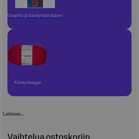
Ompelu ja käsityötarvikkeet
Käsityölangat
Ladataan...
Vaihtelua ostoskoriin