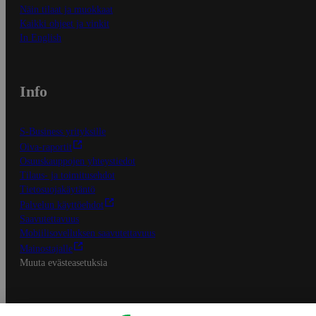
Näin tilaat ja muokkaat
Kaikki ohjeet ja vinkit
In English
Info
S-Business yrityksille
Oiva-raportit
Osuuskauppojen yhteystiedot
Tilaus- ja toimitusehdot
Tietosuojakäytäntö
Palvelun käyttöehdot
Saavutettavuus
Mobiilisovelluksen saavutettavuus
Mainostajalle
Muuta evästeasetuksia