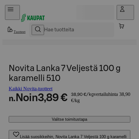
Hyppää sisältöön
Tuotteet
Novita Lanka 7 Veljestä 100 g
karamelli 510
Kaikki Novita-tuotteet
vertailuhinta 38,90
Noin
3,89 €
38,90 €/kg
n.
€/kg
Valitse toimitustapa
Lisää suosikkeihin, Novita Lanka 7 Veljestä 100 g karamelli