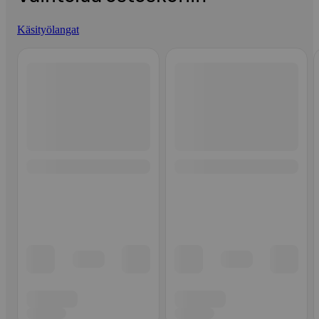
Käsityölangat
Ohita listaus