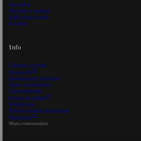
Näin maksat
Näin tilaat ja muokkaat
Kaikki ohjeet ja vinkit
In English
Info
S-Business yrityksille
Oiva-raportit
Osuuskauppojen yhteystiedot
Tilaus- ja toimitusehdot
Tietosuojakäytäntö
Palvelun käyttöehdot
Saavutettavuus
Mobiilisovelluksen saavutettavuus
Mainostajalle
Muuta evästeasetuksia