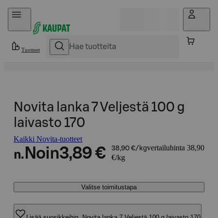
Hyppää sisältöön
Tuotteet
Novita lanka 7 Veljestä 100 g
laivasto 170
Kaikki Novita-tuotteet
vertailuhinta 38,90
Noin
3,89 €
38,90 €/kg
n.
€/kg
Valitse toimitustapa
Lisää suosikkeihin, Novita lanka 7 Veljestä 100 g laivasto 170