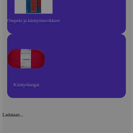
Ompelu ja käsityötarvikkeet
Käsityölangat
Ladataan...