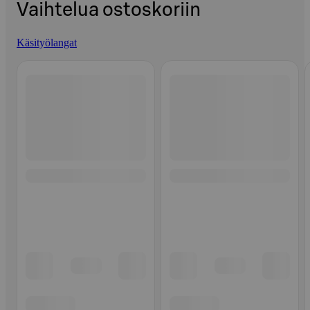
Vaihtelua ostoskoriin
Käsityölangat
Ohita listaus