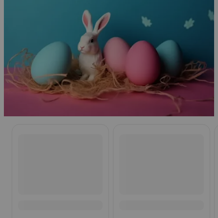
Ohita listaus