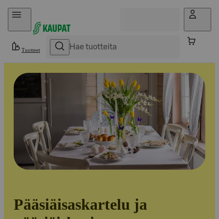
Hyppää sisältöön
Tuotteet
Pääsiäisaskartelu ja