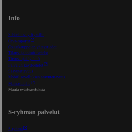
Info
S-Business yrityksille
Oiva-raportit
Osuuskauppojen yhteystiedot
Tilaus- ja toimitusehdot
Tietosuojakäytäntö
Palvelun käyttöehdot
Saavutettavuus
Mobiilisovelluksen saavutettavuus
Mainostajalle
Muuta evästeasetuksia
S-ryhmän palvelut
S-ryhmä