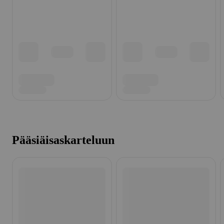
Pääsiäisaskarteluun
Ohita listaus