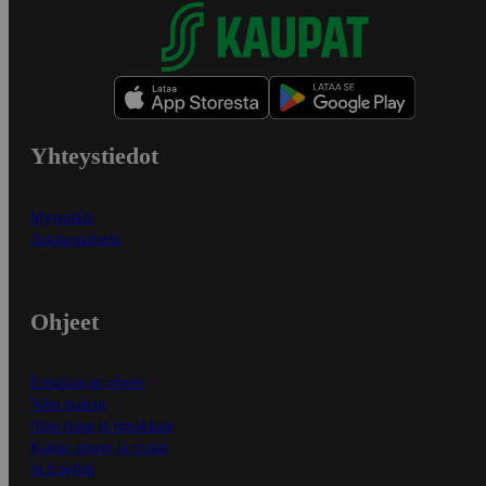
Yhteystiedot
Myymälät
Asiakaspalvelu
Ohjeet
Ensitilaajan ohjeet
Näin maksat
Näin tilaat ja muokkaat
Kaikki ohjeet ja vinkit
In English