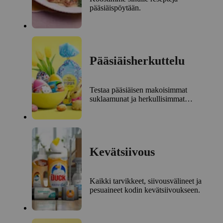
pääsiäispöytään.
Pääsiäisherkuttelu
Testaa pääsiäisen makoisimmat
suklaamunat ja herkullisimmat
karkit.
Kevätsiivous
Kaikki tarvikkeet, siivousvälineet ja
pesuaineet kodin kevätsiivoukseen.