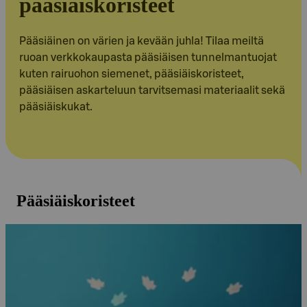
pääsiäiskoristeet
Pääsiäinen on värien ja kevään juhla! Tilaa meiltä
ruoan verkkokaupasta pääsiäisen tunnelmantuojat
kuten rairuohon siemenet, pääsiäiskoristeet,
pääsiäisen askarteluun tarvitsemasi materiaalit sekä
pääsiäiskukat.
Pääsiäiskoristeet