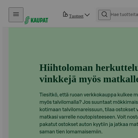
Hyppää sisältöön
Tuotteet
Hiihtoloman herkuttel
vinkkejä myös matkall
Tiesitkö, että ruoan verkkokauppa kulkee 
myös talvilomalla? Jos suuntaat mökkimais
kotimaan talvilomareissuun, tilaa ostokset 
matkasi varrelle noutopisteeseen. Voit nost
pakatut ostokset auton kyytiin ja jatkaa ma
saman tien lomamaisemiin.