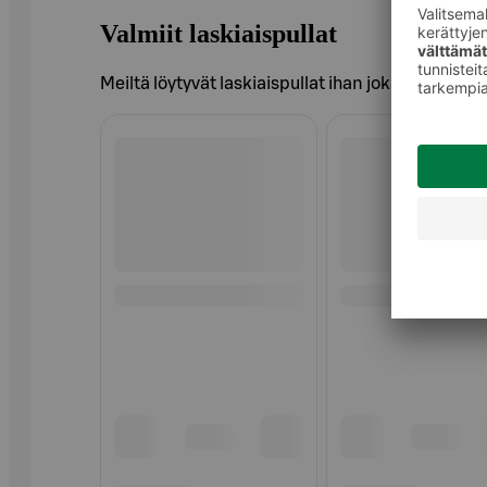
Valmiit laskiaispullat
Meiltä löytyvät laskiaispullat ihan joka lähtöön.
Ohita listaus