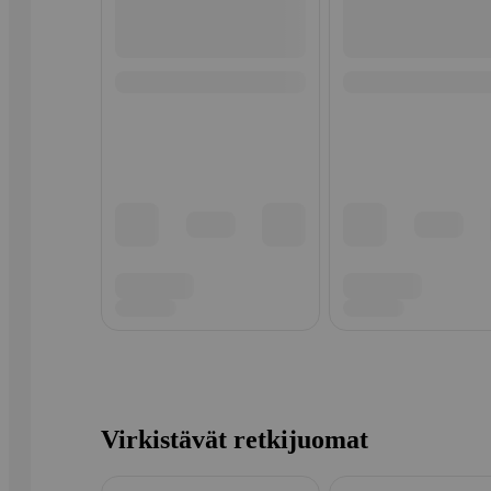
Virkistävät retkijuomat
Ohita listaus