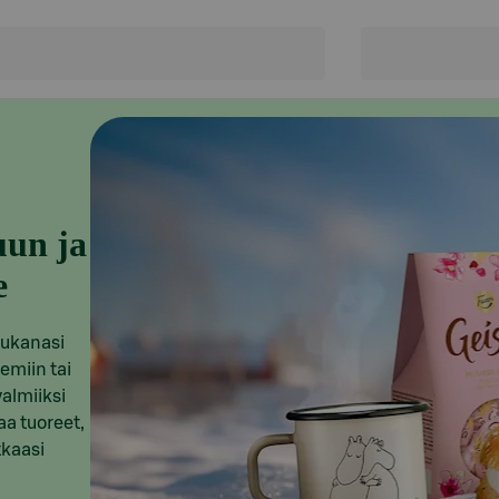
uun ja
e
mukanasi
emiin tai
valmiiksi
aa tuoreet,
tkaasi