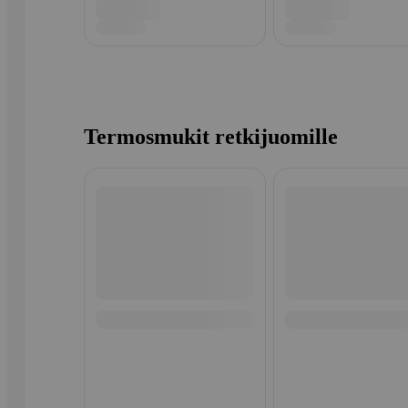
Termosmukit retkijuomille
Ohita listaus