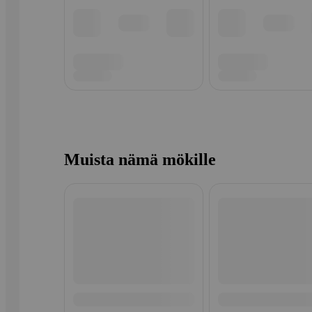
Muista nämä mökille
Ohita listaus