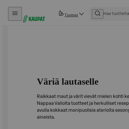
Hyppää sisältöön
Tuotteet
Väriä lautaselle
Raikkaat maut ja värit vievät mielen kohti k
Nappaa Valiolta tuotteet ja herkulliset resept
avulla kokkaat monipuolisia aterioita seson
aineista.