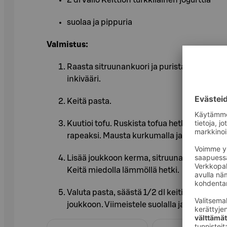
suolaa ja pippuria
Valmistus:
Raasta sitruunankuori ja purista 3 rkl mehua.
inkivääri.
Keitä pasta.
Kuutioi tofu. Ruskista tofua hetki kuivalla pa
rapeaksi. Mausta kurkumalla ja cayennepip
Lisää joukkoon kerma, sitruunanmehu ja kuor
Keitä miedolla lämmöllä hetki.
Valuta pasta, säästä 1/2 dl keitinvettä. Seko
joukkoon. Viimeistele suolalla ja pippurilla.
Ohita listaus