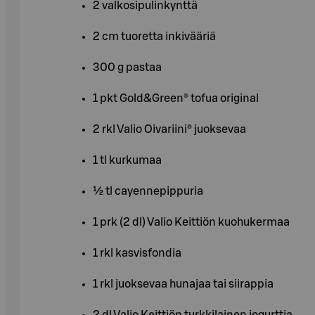
2 valkosipulinkynttä
2 cm tuoretta inkivääriä
300 g pastaa
1 pkt Gold&Green® tofua original
2 rkl Valio Oivariini® juoksevaa
1 tl kurkumaa
½ tl cayennepippuria
1 prk (2 dl) Valio Keittiön kuohukermaa
1 rkl kasvisfondia
1 rkl juoksevaa hunajaa tai siirappia
2 dl Valio Keittiön turkkilainen jogurttia