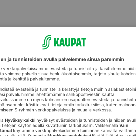
 Kuori ja raasta valkosipulit ja
nnulla. Lisää Oivariini ja paista
purilla.
iraaste, inkivääri, hunaja ja fondi.
ita jogurtti, vesi ja pasta kastikkeen