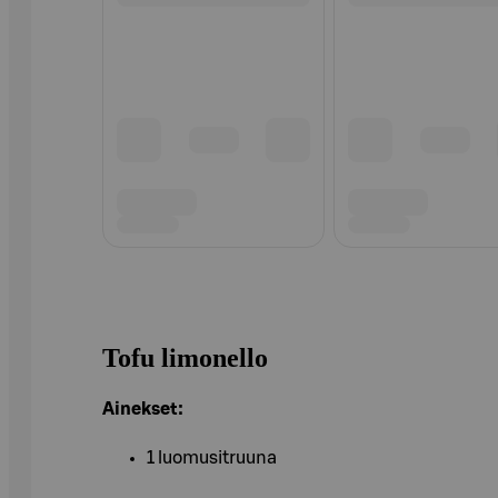
Tofu limonello
Ainekset:
1 luomusitruuna