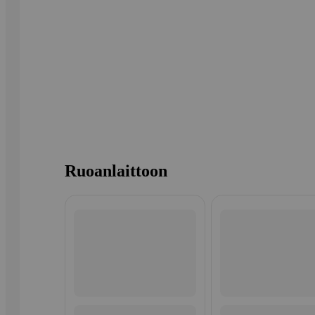
Ruoanlaittoon
Ohita listaus