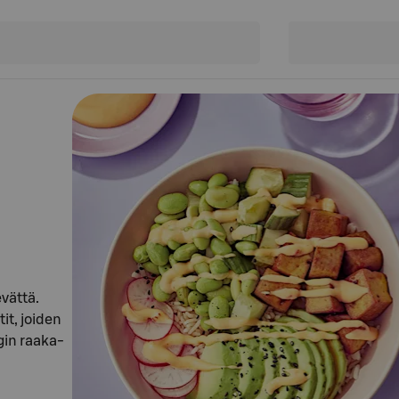
evättä.
it, joiden
gin raaka-