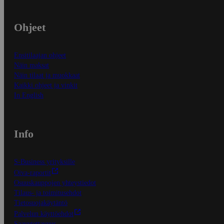
Ohjeet
Ensitilaajan ohjeet
Näin maksat
Näin tilaat ja muokkaat
Kaikki ohjeet ja vinkit
In English
Info
S-Business yrityksille
Oiva-raportit
Osuuskauppojen yhteystiedot
Tilaus- ja toimitusehdot
Tietosuojakäytäntö
Palvelun käyttöehdot
Saavutettavuus