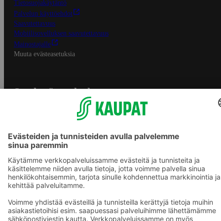
Tietosuojakäytäntö
Palvelun käyttöehdot
Saavutettavuus
Mobiilisovelluksen saavutettavuus
Mainostajalle
Muuta evästeasetuksia
S-ryhmän palvelut
S-ryhmä
Asiakasomistajuus
Yhteishyvä Ruoka -sovellus
S-ostoslista -sovellus
Prisma.fi
Sokos.fi
S-Pankki
Yhteishyvä
Sokos Hotels
Raflaamo