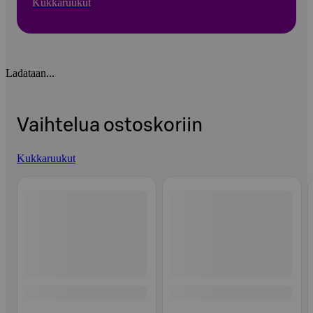
Kukkaruukut
Ladataan...
Vaihtelua ostoskoriin
Kukkaruukut
Ohita listaus