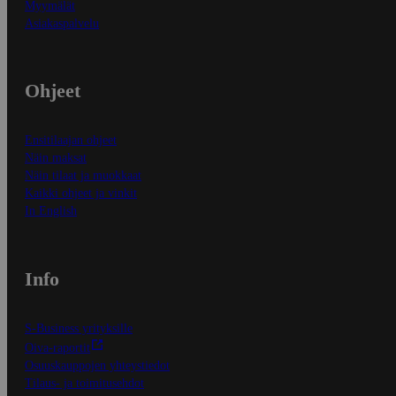
Myymälät
Asiakaspalvelu
Ohjeet
Ensitilaajan ohjeet
Näin maksat
Näin tilaat ja muokkaat
Kaikki ohjeet ja vinkit
In English
Info
S-Business yrityksille
Oiva-raportit
Osuuskauppojen yhteystiedot
Tilaus- ja toimitusehdot