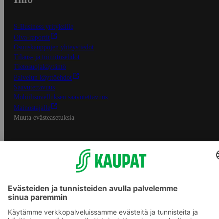
S-Business yrityksille
Oiva-raportit
Osuuskauppojen yhteystiedot
Tilaus- ja toimitusehdot
Tietosuojakäytäntö
Palvelun käyttöehdot
Saavutettavuus
Mobiilisovelluksen saavutettavuus
Mainostajalle
Muuta evästeasetuksia
S-ryhmän palvelut
S-ryhmä
Asiakasomistajuus
Yhteishyvä Ruoka -sovellus
S-ostoslista -sovellus