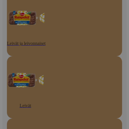
Leivät ja leivonnaiset
Leivät