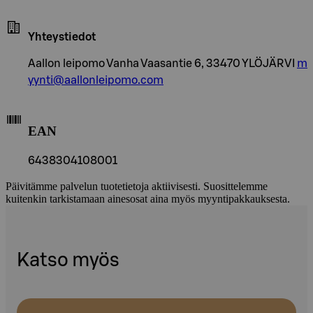
Yhteystiedot
Aallon leipomo Vanha Vaasantie 6, 33470 YLÖJÄRVI
m
yynti@aallonleipomo.com
EAN
6438304108001
Päivitämme palvelun tuotetietoja aktiivisesti. Suosittelemme
kuitenkin tarkistamaan ainesosat aina myös myyntipakkauksesta.
Katso myös