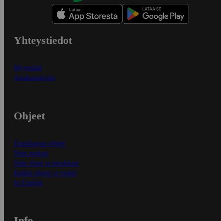
Yhteystiedot
Myymälät
Asiakaspalvelu
Ohjeet
Ensitilaajan ohjeet
Näin maksat
Näin tilaat ja muokkaat
Kaikki ohjeet ja vinkit
In English
Info