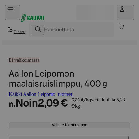
Hyppää sisältöön
Tuotteet
Ei valikoimassa
Aallon Leipomon
maalaisruislimppu, 400 g
Kaikki Aallon Leipomo -tuotteet
vertailuhinta 5,23
Noin
2,09 €
5,23 €/kg
n.
€/kg
Valitse toimitustapa