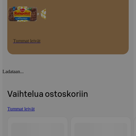
Tummat leivät
Ladataan...
Vaihtelua ostoskoriin
Tummat leivät
Ohita listaus