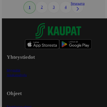
Seuraava
2
3
4
1
Yhteystiedot
Myymälät
Asiakaspalvelu
Ohjeet
Ensitilaajan ohjeet