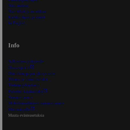
Näin maksat
Näin tilaat ja muokkaat
Kaikki ohjeet ja vinkit
In English
Info
S-Business yrityksille
Oiva-raportit
Osuuskauppojen yhteystiedot
Tilaus- ja toimitusehdot
Tietosuojakäytäntö
Palvelun käyttöehdot
Saavutettavuus
Mobiilisovelluksen saavutettavuus
Mainostajalle
Muuta evästeasetuksia