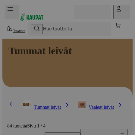
Hyppää sisältöön
Tuotteet
Tummat leivät
Tummat leivät
Vaaleat leivät
84 tuotetta
Sivu 1 / 4