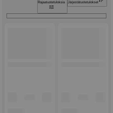
Rajaa
tuotetuloksia
Järjestä
tuotetulokset