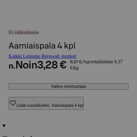
Ei valikoimassa
Aamiaispala 4 kpl
Kaikki Leipomo Bergwall -tuotteet
vertailuhinta 9,37
Noin
3,28 €
9,37 €/kg
n.
€/kg
Valitse toimitustapa
Lisää suosikkeihin, Aamiaispala 4 kpl