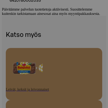
6410780002035
Päivitämme palvelun tuotetietoja aktiivisesti. Suosittelemme
kuitenkin tarkistamaan ainesosat aina myös myyntipakkauksesta.
Katso myös
Leivät, keksit ja leivonnaiset