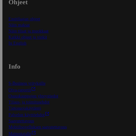
Ohjeet
Ensitilaajan ohjeet
Näin maksat
Näin tilaat ja muokkaat
Kaikki ohjeet ja vinkit
In English
Info
S-Business yrityksille
Oiva-raportit
Osuuskauppojen yhteystiedot
Tilaus- ja toimitusehdot
Tietosuojakäytäntö
Palvelun käyttöehdot
Saavutettavuus
Mobiilisovelluksen saavutettavuus
Mainostajalle