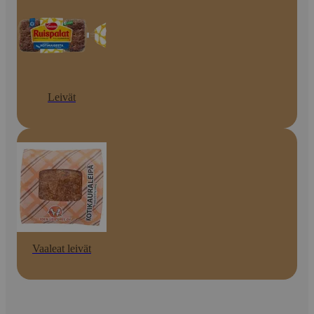
Leivät
Vaaleat leivät