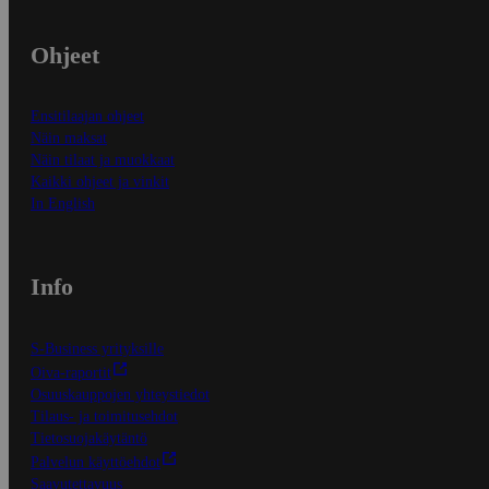
Ohjeet
Ensitilaajan ohjeet
Näin maksat
Näin tilaat ja muokkaat
Kaikki ohjeet ja vinkit
In English
Info
S-Business yrityksille
Oiva-raportit
Osuuskauppojen yhteystiedot
Tilaus- ja toimitusehdot
Tietosuojakäytäntö
Palvelun käyttöehdot
Saavutettavuus