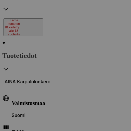
Tämä
tuote on
18
kielletty
alle 18-
vuotiailta
Tuotetiedot
AINA Karpalolonkero
Valmistusmaa
Suomi