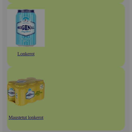
Lonkerot
Maustetut lonkerot