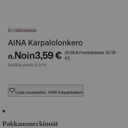
Ei valikoimassa
AINA Karpalolonkero
vertailuhinta 10,58
Noin
3,59 €
10,58 €/l
n.
€/l
Sisältää pantin 0,10 €
Lisää suosikkeihin, AINA Karpalolonkero
Pakkausmerkinnät