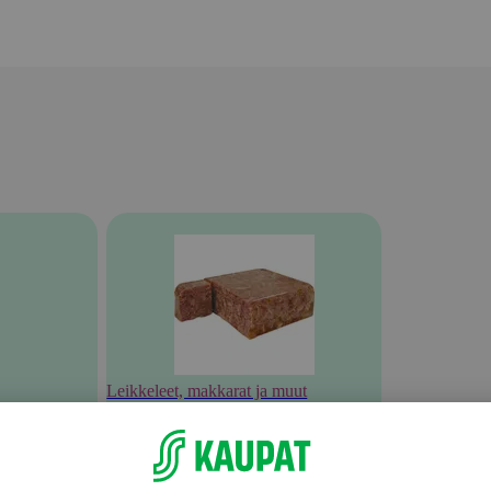
Leikkeleet, makkarat ja muut
lihavalmisteet