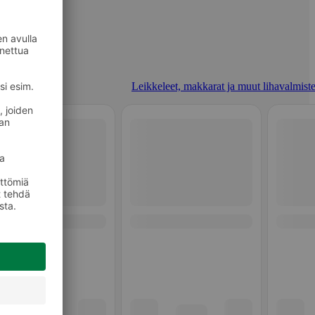
Leikkeleet, makkarat ja muut lihavalmiste