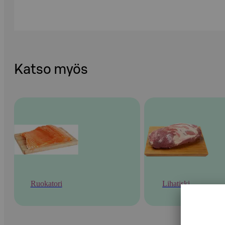
Katso myös
Ruokatori
Lihatiski