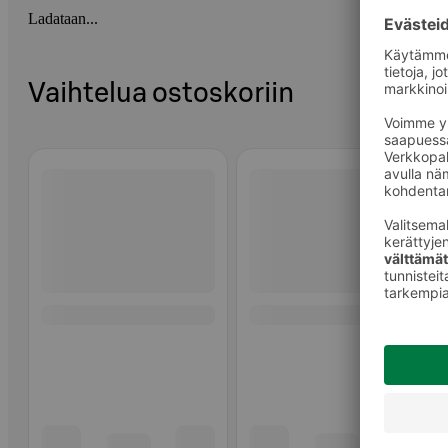
Ladataan...
Vaihtelua ostoskoriin
Ohita listaus