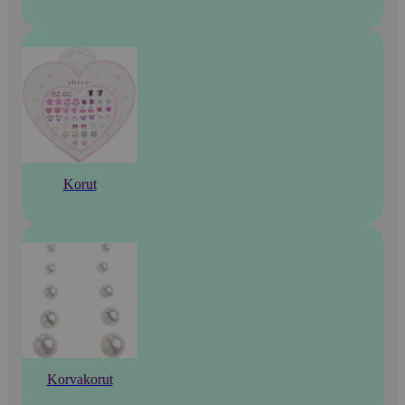
Korut
Korvakorut