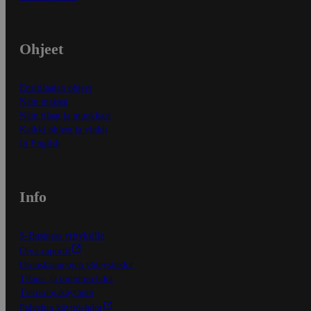
Ohjeet
Ensitilaajan ohjeet
Näin maksat
Näin tilaat ja muokkaat
Kaikki ohjeet ja vinkit
In English
Info
S-Business yrityksille
Oiva-raportit
Osuuskauppojen yhteystiedot
Tilaus- ja toimitusehdot
Tietosuojakäytäntö
Palvelun käyttöehdot