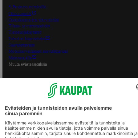
S-Business yrityksille
Oiva-raportit
Osuuskauppojen yhteystiedot
Tilaus- ja toimitusehdot
Tietosuojakäytäntö
Palvelun käyttöehdot
Saavutettavuus
Mobiilisovelluksen saavutettavuus
Mainostajalle
Muuta evästeasetuksia
S-ryhmän palvelut
S-ryhmä
Asiakasomistajuus
Yhteishyvä Ruoka -sovellus
S-ostoslista -sovellus
Prisma.fi