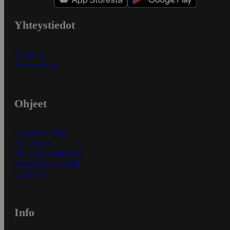
Yhteystiedot
Myymälät
Asiakaspalvelu
Ohjeet
Ensitilaajan ohjeet
Näin maksat
Näin tilaat ja muokkaat
Kaikki ohjeet ja vinkit
In English
Info