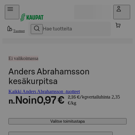
Hyppää sisältöön
Tuotteet
Ei valikoimassa
Anders Abrahamsson
kesäkurpitsa
Kaikki Anders Abrahamsson -tuotteet
vertailuhinta 2,35
Noin
0,97 €
2,35 €/kg
n.
€/kg
Valitse toimitustapa