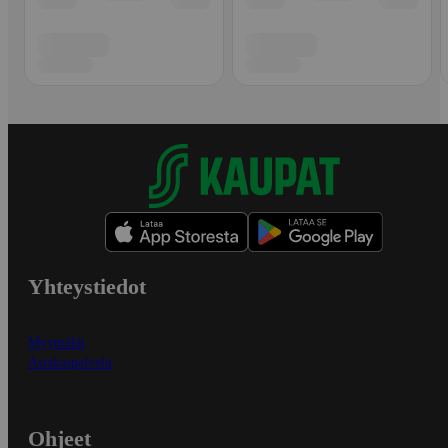
Yhteystiedot
Myymälät
Asiakaspalvelu
Ohjeet