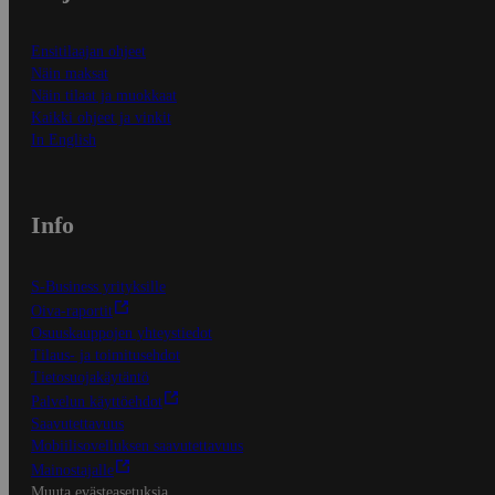
Ensitilaajan ohjeet
Näin maksat
Näin tilaat ja muokkaat
Kaikki ohjeet ja vinkit
In English
Info
S-Business yrityksille
Oiva-raportit
Osuuskauppojen yhteystiedot
Tilaus- ja toimitusehdot
Tietosuojakäytäntö
Palvelun käyttöehdot
Saavutettavuus
Mobiilisovelluksen saavutettavuus
Mainostajalle
Muuta evästeasetuksia