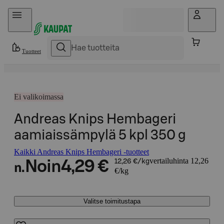
Hyppää sisältöön
Tuotteet
Ei valikoimassa
Andreas Knips Hembageri
aamiaissämpylä 5 kpl 350 g
Kaikki Andreas Knips Hembageri -tuotteet
vertailuhinta 12,26
Noin
4,29 €
12,26 €/kg
n.
€/kg
Valitse toimitustapa