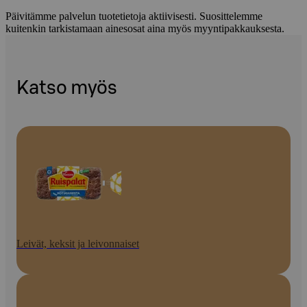
Päivitämme palvelun tuotetietoja aktiivisesti. Suosittelemme
kuitenkin tarkistamaan ainesosat aina myös myyntipakkauksesta.
Katso myös
Leivät, keksit ja leivonnaiset