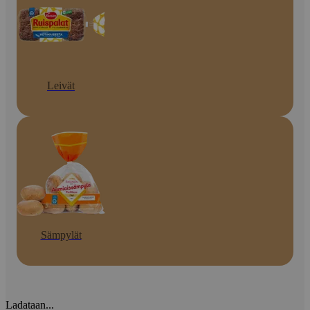
Leivät
Sämpylät
Ladataan...