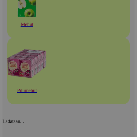
Mehut
Pillimehut
Ladataan...