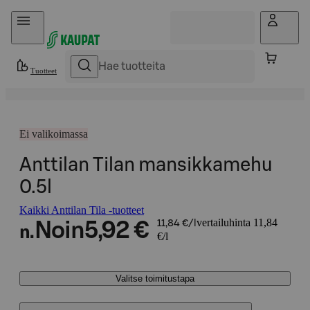
Hyppää sisältöön
Tuotteet
Ei valikoimassa
Anttilan Tilan mansikkamehu
0.5l
Kaikki Anttilan Tila -tuotteet
vertailuhinta 11,84
Noin
5,92 €
11,84 €/l
n.
€/l
Valitse toimitustapa