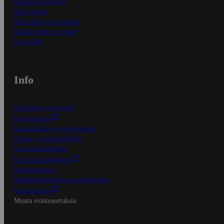
Ensitilaajan ohjeet
Näin maksat
Näin tilaat ja muokkaat
Kaikki ohjeet ja vinkit
In English
Info
S-Business yrityksille
Oiva-raportit
Osuuskauppojen yhteystiedot
Tilaus- ja toimitusehdot
Tietosuojakäytäntö
Palvelun käyttöehdot
Saavutettavuus
Mobiilisovelluksen saavutettavuus
Mainostajalle
Muuta evästeasetuksia