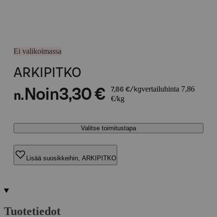
Ei valikoimassa
ARKIPITKO
vertailuhinta 7,86
Noin
3,30 €
7,86 €/kg
n.
€/kg
Valitse toimitustapa
Lisää suosikkeihin, ARKIPITKO
Tuotetiedot