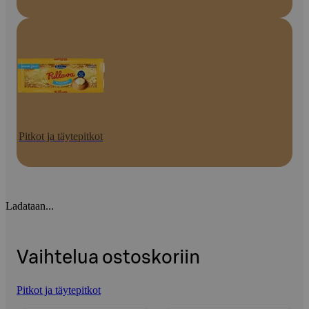
Pitkot ja täytepitkot
Ladataan...
Vaihtelua ostoskoriin
Pitkot ja täytepitkot
Ohita listaus