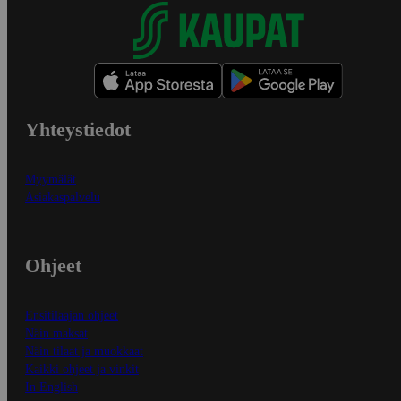
Yhteystiedot
Myymälät
Asiakaspalvelu
Ohjeet
Ensitilaajan ohjeet
Näin maksat
Näin tilaat ja muokkaat
Kaikki ohjeet ja vinkit
In English