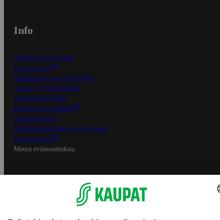
Info
S-Business yrityksille
Oiva-raportit
Osuuskauppojen yhteystiedot
Tilaus- ja toimitusehdot
Tietosuojakäytäntö
Palvelun käyttöehdot
Saavutettavuus
Mobiilisovelluksen saavutettavuus
Mainostajalle
Muuta evästeasetuksia
S-ryhmän palvelut
S-ryhmä