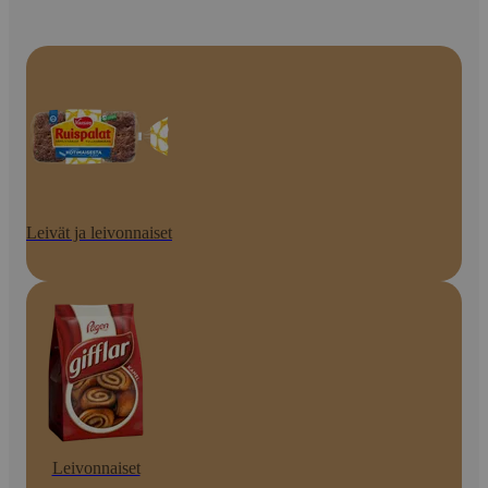
Leivät ja leivonnaiset
Leivonnaiset