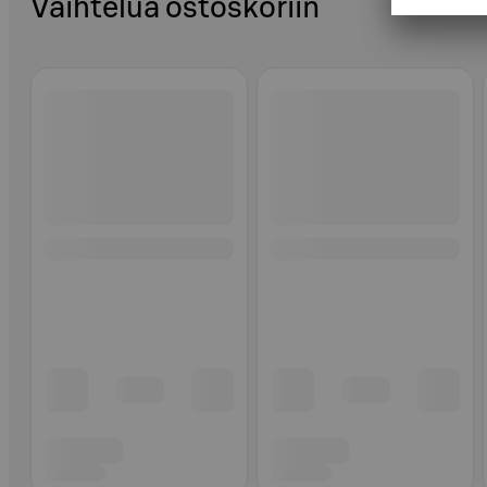
Vaihtelua ostoskoriin
Ohita listaus