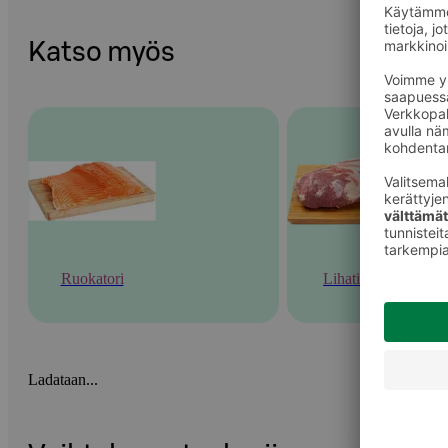
Katso myös
Ruokatori
Lihatiski
Ladataan...