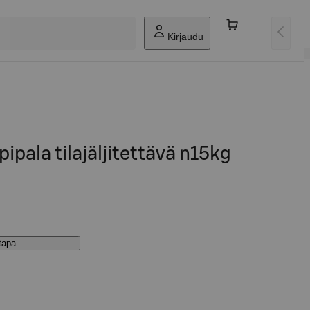
Kirjaudu
pipala tilajäljitettävä n15kg
stapa