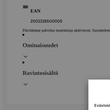
EAN
2001319500005
Päivitämme palvelun tuotetietoja aktiivisesti. Suositte
Ominaisuudet
Ravintosisältö