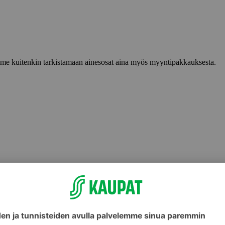
lemme kuitenkin tarkistamaan ainesosat aina myös myyntipakkauksesta.