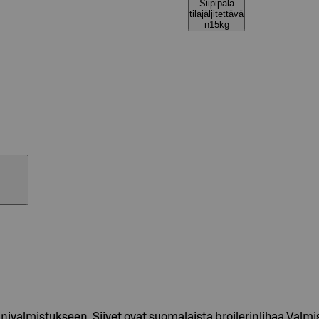
Siipipala
tilajäljitettävä
n15kg
valmistukseen. Siivet ovat suomalaista broilerinlihaa.Valmis