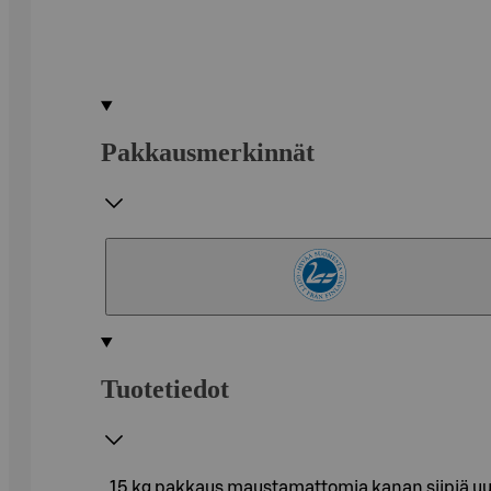
Pakkausmerkinnät
Tuotetiedot
15 kg pakkaus maustamattomia kanan siipiä uuni