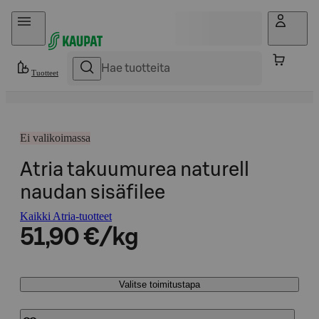
Hyppää sisältöön
Tuotteet
Ei valikoimassa
Atria takuumurea naturell
naudan sisäfilee
Kaikki Atria-tuotteet
51,90 €/kg
Valitse toimitustapa