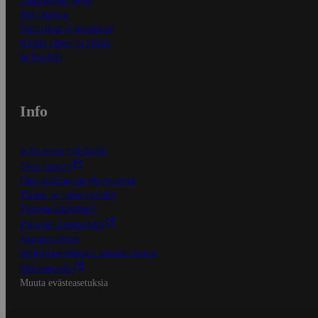
Ensitilaajan ohjeet
Näin maksat
Näin tilaat ja muokkaat
Kaikki ohjeet ja vinkit
In English
Info
S-Business yrityksille
Oiva-raportit
Osuuskauppojen yhteystiedot
Tilaus- ja toimitusehdot
Tietosuojakäytäntö
Palvelun käyttöehdot
Saavutettavuus
Mobiilisovelluksen saavutettavuus
Mainostajalle
Muuta evästeasetuksia