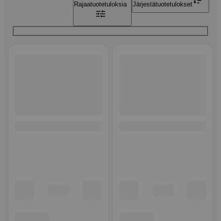
Rajaa
tuotetuloksia
Järjestä
tuotetulokset