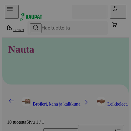
Hyppää sisältöön
Tuotteet
Nauta
Broileri, kana ja kalkkuna
Leikkeleet, 
10 tuotetta
Sivu 1 / 1