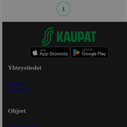
1
Yhteystiedot
Myymälät
Asiakaspalvelu
Ohjeet
Ensitilaajan ohjeet