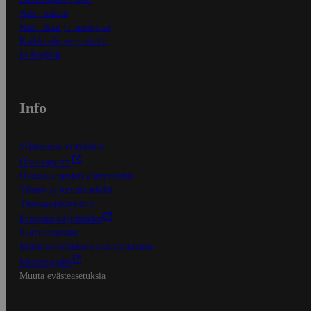
Näin maksat
Näin tilaat ja muokkaat
Kaikki ohjeet ja vinkit
In English
Info
S-Business yrityksille
Oiva-raportit
Osuuskauppojen yhteystiedot
Tilaus- ja toimitusehdot
Tietosuojakäytäntö
Palvelun käyttöehdot
Saavutettavuus
Mobiilisovelluksen saavutettavuus
Mainostajalle
Muuta evästeasetuksia