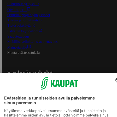
S-Business yrityksille
Oiva-raportit
Osuuskauppojen yhteystiedot
Tilaus- ja toimitusehdot
Tietosuojakäytäntö
Palvelun käyttöehdot
Saavutettavuus
Mobiilisovelluksen saavutettavuus
Mainostajalle
Muuta evästeasetuksia
S-ryhmän palvelut
S-ryhmä
Asiakasomistajuus
Yhteishyvä Ruoka -sovellus
S-ostoslista -sovellus
Prisma.fi
Sokos.fi