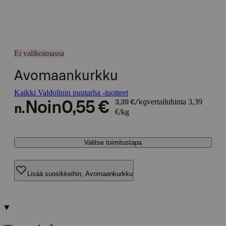
Ei valikoimassa
Avomaankurkku
Kaikki Valdolinin puutarha -tuotteet
vertailuhinta 3,39
Noin
0,55 €
3,39 €/kg
n.
€/kg
Valitse toimitustapa
Lisää suosikkeihin, Avomaankurkku