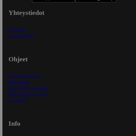
Yhteystiedot
Myymälät
Asiakaspalvelu
Ohjeet
Ensitilaajan ohjeet
Näin maksat
Näin tilaat ja muokkaat
Kaikki ohjeet ja vinkit
In English
Info