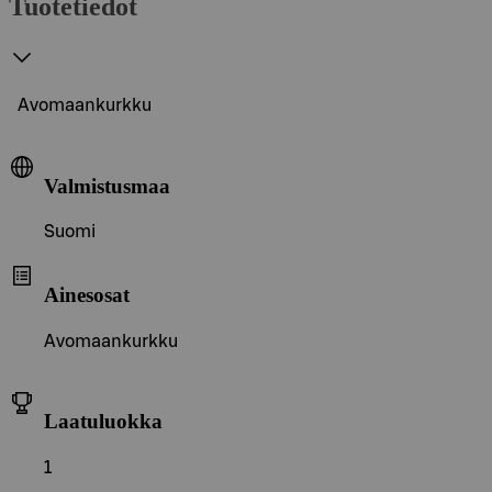
Tuotetiedot
Avomaankurkku
Valmistusmaa
Suomi
Ainesosat
Avomaankurkku
Laatuluokka
1