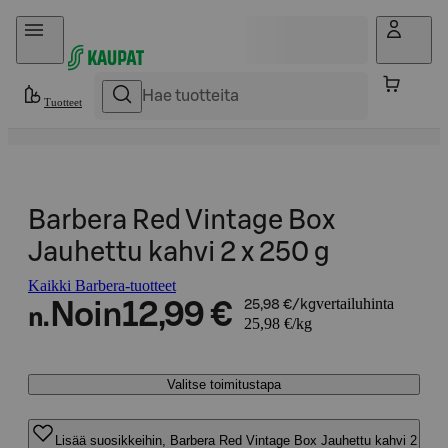
Hyppää sisältöön
Tuotteet
Barbera Red Vintage Box
Jauhettu kahvi 2 x 250 g
Kaikki Barbera-tuotteet
vertailuhinta
Noin
12,99 €
25,98 €/kg
n.
25,98 €/kg
Valitse toimitustapa
Lisää suosikkeihin, Barbera Red Vintage Box Jauhettu kahvi 2