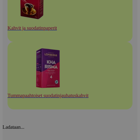
Kahvit ja suodatinpaperit
Tummapaahtoiset suodatinjauhatuskahvit
Ladataan...