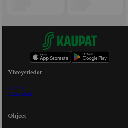
Yhteystiedot
Myymälät
Asiakaspalvelu
Ohjeet