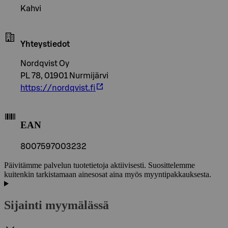
Kahvi
Yhteystiedot
Nordqvist Oy
PL 78, 01901 Nurmijärvi
https://nordqvist.fi
EAN
8007597003232
Päivitämme palvelun tuotetietoja aktiivisesti. Suosittelemme
kuitenkin tarkistamaan ainesosat aina myös myyntipakkauksesta.
Sijainti myymälässä