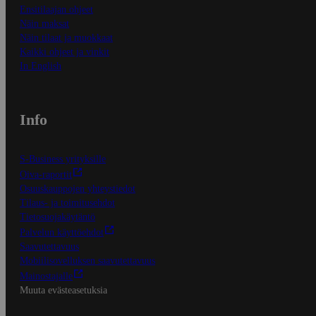
Ensitilaajan ohjeet
Näin maksat
Näin tilaat ja muokkaat
Kaikki ohjeet ja vinkit
In English
Info
S-Business yrityksille
Oiva-raportit
Osuuskauppojen yhteystiedot
Tilaus- ja toimitusehdot
Tietosuojakäytäntö
Palvelun käyttöehdot
Saavutettavuus
Mobiilisovelluksen saavutettavuus
Mainostajalle
Muuta evästeasetuksia