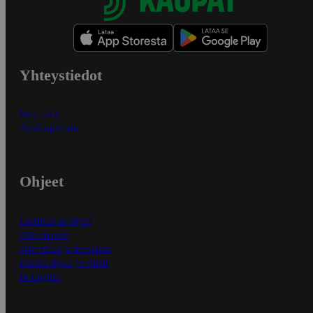
Yhteystiedot
Myymälät
Asiakaspalvelu
Ohjeet
Ensitilaajan ohjeet
Näin maksat
Näin tilaat ja muokkaat
Kaikki ohjeet ja vinkit
In English