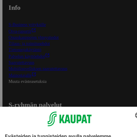
Info
S-Business yrityksille
Oiva-raportit
Osuuskauppojen yhteystiedot
Tilaus- ja toimitusehdot
Tietosuojakäytäntö
Palvelun käyttöehdot
Saavutettavuus
Mobiilisovelluksen saavutettavuus
Mainostajalle
Muuta evästeasetuksia
S-ryhmän palvelut
S-ryhmä
Asiakasomistajuus
Yhteishyvä Ruoka -sovellus