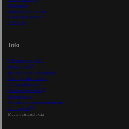
Näin maksat
Näin tilaat ja muokkaat
Kaikki ohjeet ja vinkit
In English
Info
S-Business yrityksille
Oiva-raportit
Osuuskauppojen yhteystiedot
Tilaus- ja toimitusehdot
Tietosuojakäytäntö
Palvelun käyttöehdot
Saavutettavuus
Mobiilisovelluksen saavutettavuus
Mainostajalle
Muuta evästeasetuksia