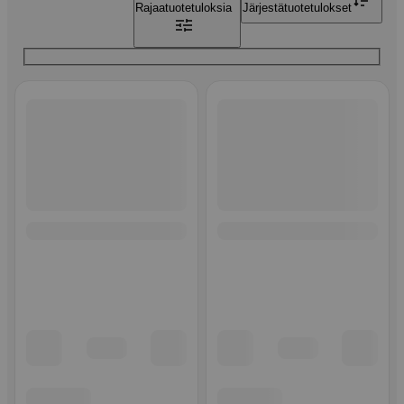
Rajaa
tuotetuloksia
Järjestä
tuotetulokset