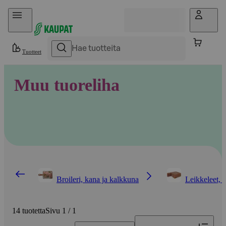
Hyppää sisältöön
Tuotteet
Muu tuoreliha
Broileri, kana ja kalkkuna
Leikkeleet, 
14 tuotetta
Sivu 1 / 1