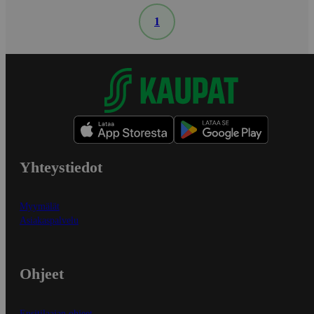
1
Yhteystiedot
Myymälät
Asiakaspalvelu
Ohjeet
Ensitilaajan ohjeet