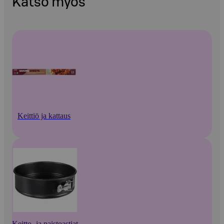
Katso myös
Keittiö ja kattaus
Keitto- ja paistoastiat