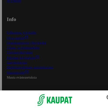
In English
Info
S-Business yrityksille
Oiva-raportit
Osuuskauppojen yhteystiedot
Tilaus- ja toimitusehdot
Tietosuojakäytäntö
Palvelun käyttöehdot
Saavutettavuus
Mobiilisovelluksen saavutettavuus
Mainostajalle
Muuta evästeasetuksia
S-ryhmän palvelut