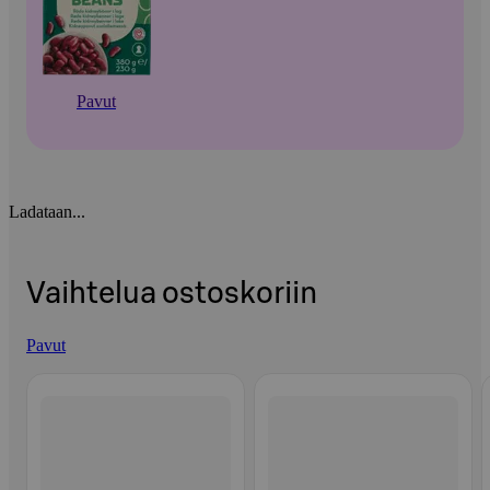
Pavut
Ladataan...
Vaihtelua ostoskoriin
Pavut
Ohita listaus