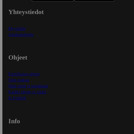
Yhteystiedot
Myymälät
Asiakaspalvelu
Ohjeet
Ensitilaajan ohjeet
Näin maksat
Näin tilaat ja muokkaat
Kaikki ohjeet ja vinkit
In English
Info