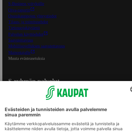
S-Business yrityksille
Oiva-raportit
Osuuskauppojen yhteystiedot
Tilaus- ja toimitusehdot
Tietosuojakäytäntö
Palvelun käyttöehdot
Saavutettavuus
Mobiilisovelluksen saavutettavuus
Mainostajalle
Muuta evästeasetuksia
S-ryhmän palvelut
S-ryhmä
Asiakasomistajuus
Yhteishyvä Ruoka -sovellus
S-ostoslista -sovellus
Prisma.fi
Sokos.fi