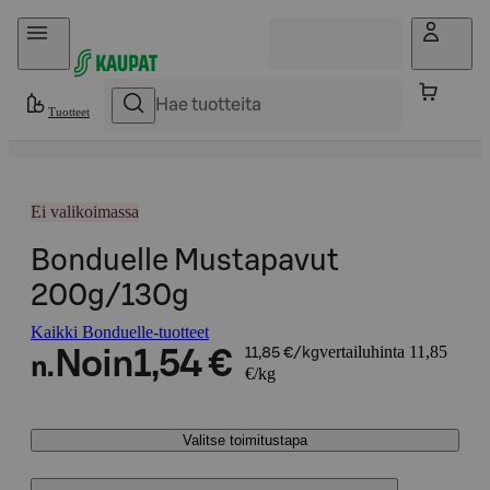
Hyppää sisältöön
Tuotteet
Ei valikoimassa
Bonduelle Mustapavut
200g/130g
Kaikki Bonduelle-tuotteet
vertailuhinta 11,85
Noin
1,54 €
11,85 €/kg
n.
€/kg
Valitse toimitustapa