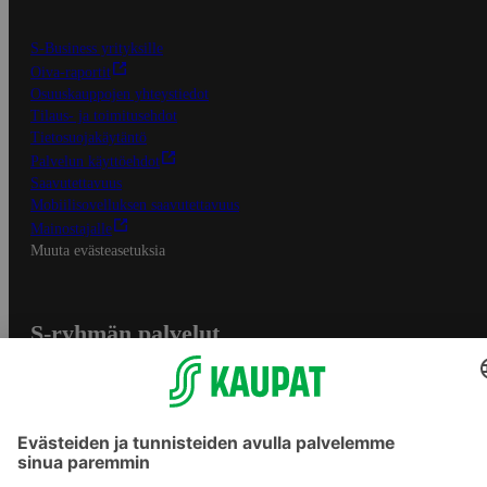
S-Business yrityksille
Oiva-raportit
Osuuskauppojen yhteystiedot
Tilaus- ja toimitusehdot
Tietosuojakäytäntö
Palvelun käyttöehdot
Saavutettavuus
Mobiilisovelluksen saavutettavuus
Mainostajalle
Muuta evästeasetuksia
S-ryhmän palvelut
S-ryhmä
Asiakasomistajuus
Yhteishyvä Ruoka -sovellus
S-ostoslista -sovellus