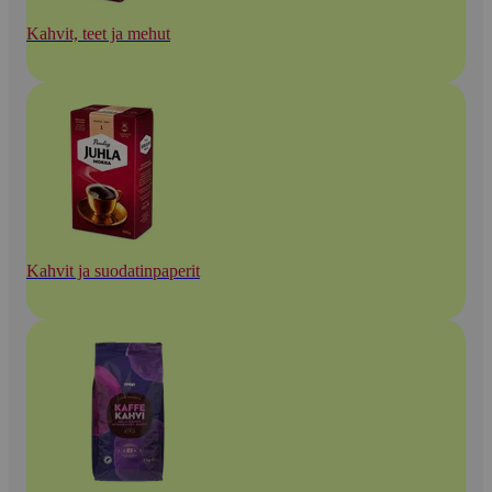
Kahvit, teet ja mehut
Kahvit ja suodatinpaperit