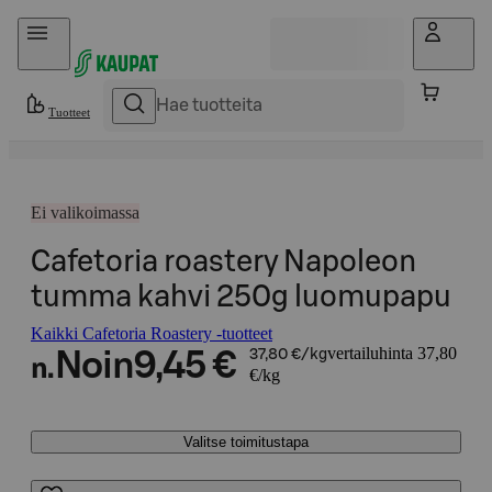
Hyppää sisältöön
Tuotteet
Ei valikoimassa
Cafetoria roastery Napoleon
tumma kahvi 250g luomupapu
Kaikki Cafetoria Roastery -tuotteet
vertailuhinta 37,80
Noin
9,45 €
37,80 €/kg
n.
€/kg
Valitse toimitustapa