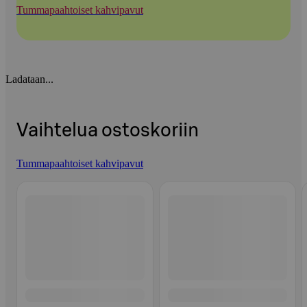
Tummapaahtoiset kahvipavut
Ladataan...
Vaihtelua ostoskoriin
Tummapaahtoiset kahvipavut
Ohita listaus