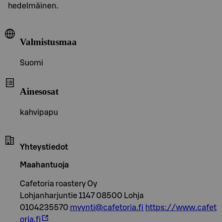
hedelmäinen.
Valmistusmaa
Suomi
Ainesosat
kahvipapu
Yhteystiedot
Maahantuoja
Cafetoria roastery Oy
Lohjanharjuntie 1147 08500 Lohja
0104235570
myynti@cafetoria.fi
https://www.cafet
oria.fi