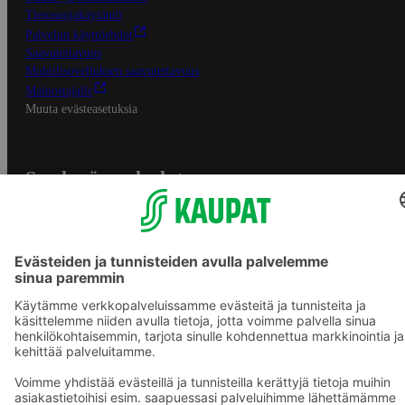
Tietosuojakäytäntö
Palvelun käyttöehdot
Saavutettavuus
Mobiilisovelluksen saavutettavuus
Mainostajalle
Muuta evästeasetuksia
S-ryhmän palvelut
S-ryhmä
Asiakasomistajuus
Yhteishyvä Ruoka -sovellus
S-ostoslista -sovellus
Prisma.fi
Sokos.fi
S-Pankki
Yhteishyvä
Sokos Hotels