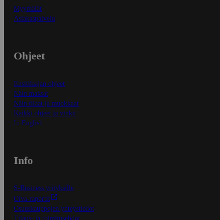
Myymälät
Asiakaspalvelu
Ohjeet
Ensitilaajan ohjeet
Näin maksat
Näin tilaat ja muokkaat
Kaikki ohjeet ja vinkit
In English
Info
S-Business yrityksille
Oiva-raportit
Osuuskauppojen yhteystiedot
Tilaus- ja toimitusehdot