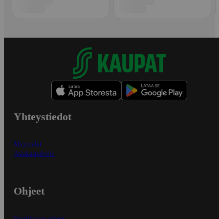
Yhteystiedot
Myymälät
Asiakaspalvelu
Ohjeet
Ensitilaajan ohjeet