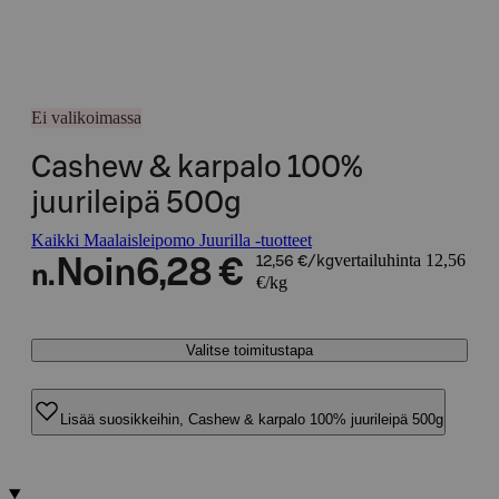
Ei valikoimassa
Cashew & karpalo 100%
juurileipä 500g
Kaikki Maalaisleipomo Juurilla -tuotteet
vertailuhinta 12,56
Noin
6,28 €
12,56 €/kg
n.
€/kg
Valitse toimitustapa
Lisää suosikkeihin, Cashew & karpalo 100% juurileipä 500g