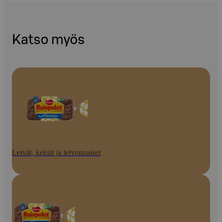
Katso myös
Leivät, keksit ja leivonnaiset