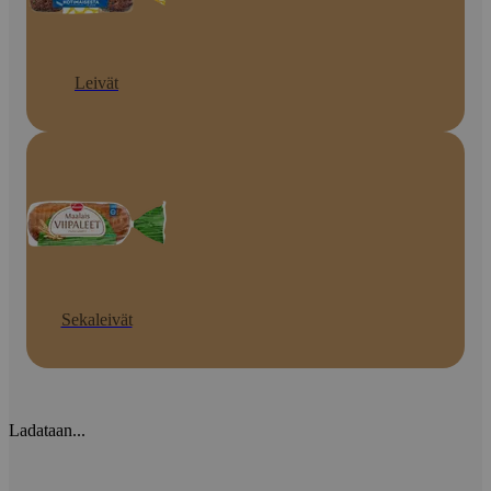
Leivät
Sekaleivät
Ladataan...