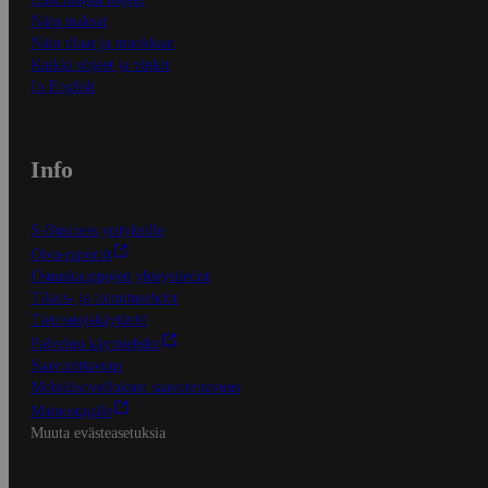
Näin maksat
Näin tilaat ja muokkaat
Kaikki ohjeet ja vinkit
In English
Info
S-Business yrityksille
Oiva-raportit
Osuuskauppojen yhteystiedot
Tilaus- ja toimitusehdot
Tietosuojakäytäntö
Palvelun käyttöehdot
Saavutettavuus
Mobiilisovelluksen saavutettavuus
Mainostajalle
Muuta evästeasetuksia