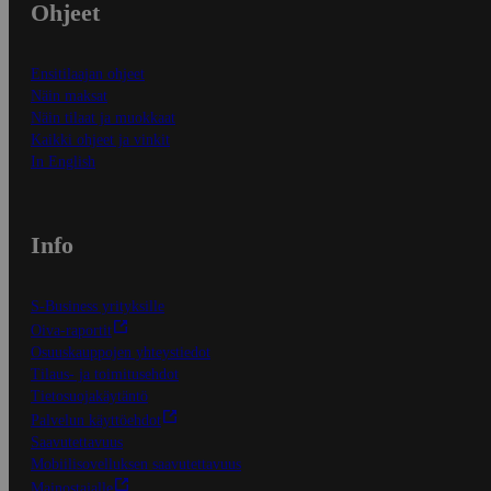
Ohjeet
Ensitilaajan ohjeet
Näin maksat
Näin tilaat ja muokkaat
Kaikki ohjeet ja vinkit
In English
Info
S-Business yrityksille
Oiva-raportit
Osuuskauppojen yhteystiedot
Tilaus- ja toimitusehdot
Tietosuojakäytäntö
Palvelun käyttöehdot
Saavutettavuus
Mobiilisovelluksen saavutettavuus
Mainostajalle