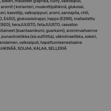
a, sokeri, mausteet (paprika, curry, valkosipuli,
a, aromit ( korianteri, muskottipähkinä, glukoosi,
, kasviöljy, valkopippuri, aromi, sarviapila, chili,
, E450), glukoosisiirappi, happo (E296), mallastettu
 (E920), heraJUUSTO, fetaJUUSTO, rasvaton
tiaineet (ksantaanikumi, guarkami), arominvahvenne
unaviinietikka (sis.sulfiittia), väkiviinaeitkka, sokeri,
ansiemen, valkosipuli, hapettumisenestoaine
AAPÄHKINÄÄ, SOIJAA, KALAA, SELLERIÄ