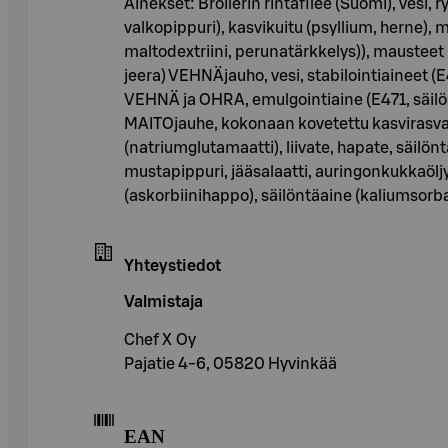
Ainekset: Broilerin rintafilee (Suomi), vesi, r
valkopippuri), kasvikuitu (psyllium, herne), m
maltodextriini, perunatärkkelys)), mausteet (s
jeera) VEHNÄjauho, vesi, stabilointiaineet 
VEHNÄ ja OHRA, emulgointiaine (E471, säil
MAITOjauhe, kokonaan kovetettu kasvirasva
(natriumglutamaatti), liivate, hapate, säilönt
mustapippuri, jääsalaatti, auringonkukkaöl
(askorbiinihappo), säilöntäaine (kaliumso
Yhteystiedot
Valmistaja
Chef X Oy
Pajatie 4-6, 05820 Hyvinkää
EAN