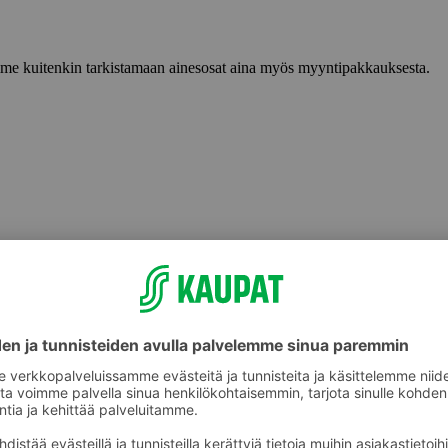
lemme kuitenkin tarkistamaan ainesosat aina myös myyntipakkauksesta.