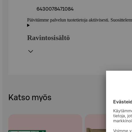
6430078471084
Päivitämme palvelun tuotetietoja aktiivisesti. Suositte
Ravintosisältö
Katso myös