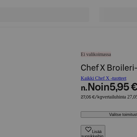
Ei valikoimassa
Chef X Broiler
Kaikki Chef X -tuotteet
Noin
5,95 
n.
vertailuhinta 27,0
27,05 €/kg
Valitse toimitu
Lisää
suosikkeihin,