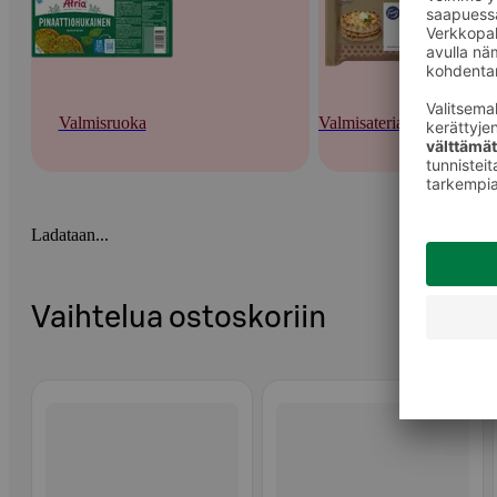
Valmisruoka
Valmisateriat ja -keitot
Ladataan...
Vaihtelua ostoskoriin
Ohita listaus