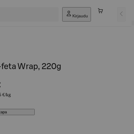
Kirjaudu
i-feta Wrap, 220g
€
5 €/kg
stapa