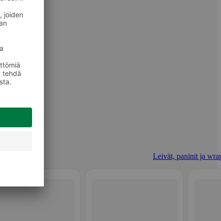
Leivät, paninit ja wrap