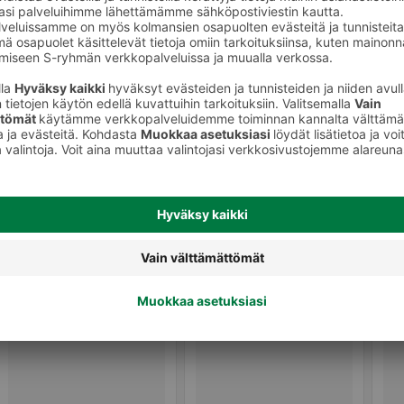
Leivät, paninit ja wrapit