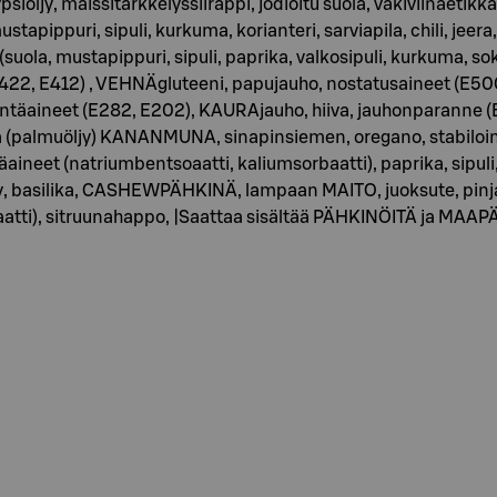
ypsiöljy, maissitärkkelyssiirappi, jodioitu suola, väkiviinaetikk
ustapippuri, sipuli, kurkuma, korianteri, sarviapila, chili, jeer
uola, mustapippuri, sipuli, paprika, valkosipuli, kurkuma, sokeri
(E422, E412) , VEHNÄgluteeni, papujauho, nostatusaineet (E500
öntäaineet (E282, E202), KAURAjauho, hiiva, jauhonparanne
 (palmuöljy) KANANMUNA, sinapinsiemen, oregano, stabiloin
äaineet (natriumbentsoaatti, kaliumsorbaatti), paprika, sipuli, p
jy, basilika, CASHEWPÄHKINÄ, lampaan MAITO, juoksute, pinj
rbaatti), sitruunahappo, |Saattaa sisältää PÄHKINÖITÄ ja M