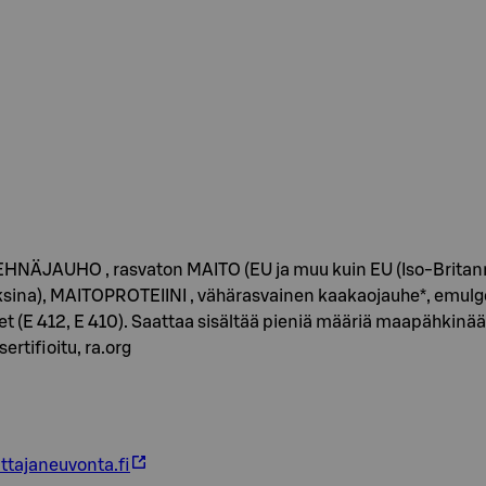
 VEHNÄJAUHO , rasvaton MAITO (EU ja muu kuin EU (Iso-Britan
sina), MAITOPROTEIINI , vähärasvainen kaakaojauhe*, emulgoin
neet (E 412, E 410). Saattaa sisältää pieniä määriä maapähkinä
rtifioitu, ra.org
ttajaneuvonta.fi