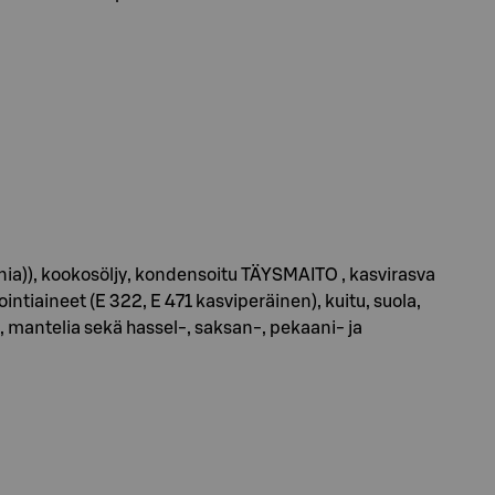
nia)), kookosöljy, kondensoitu TÄYSMAITO , kasvirasva
tiaineet (E 322, E 471 kasviperäinen), kuitu, suola,
ä, mantelia sekä hassel-, saksan-, pekaani- ja