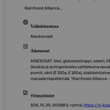
Rainforest Alliance…
Valmistusmaa
Alankomaat
Ainesosat
AINESOSAT: Vesi, glukoosisiirappi, sokeri,
(kookos ja auringonkukka vaihtelevina osuuk
aromit, värit (E 150a, E 160a), stabilointiai
macadamiapähkinää. *Rainforest Alliance -se
Yhteystiedot
SOK, PL 35, 00088 S-ryhmä,
https://s-kulu