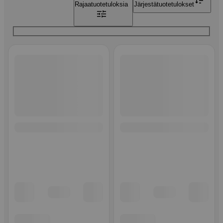
Rajaa
tuotetuloksia
Järjestä
tuotetulokset