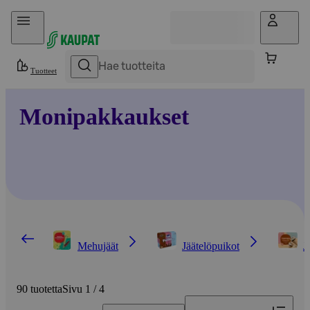
Hyppää sisältöön
Tuotteet
Monipakkaukset
Mehujäät
Jäätelöpuikot
J
90 tuotetta
Sivu 1 / 4