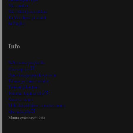
Näin maksat
Näin tilaat ja muokkaat
Kaikki ohjeet ja vinkit
In English
Info
S-Business yrityksille
Oiva-raportit
Osuuskauppojen yhteystiedot
Tilaus- ja toimitusehdot
Tietosuojakäytäntö
Palvelun käyttöehdot
Saavutettavuus
Mobiilisovelluksen saavutettavuus
Mainostajalle
Muuta evästeasetuksia