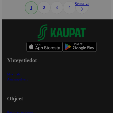
Seuraava
2
3
4
1
Yhteystiedot
Myymälät
Asiakaspalvelu
Ohjeet
Ensitilaajan ohjeet