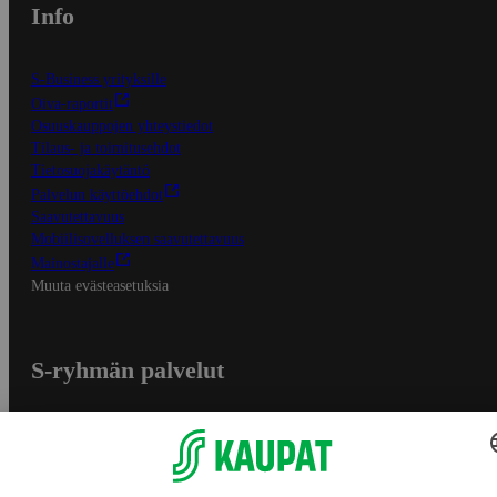
Info
S-Business yrityksille
Oiva-raportit
Osuuskauppojen yhteystiedot
Tilaus- ja toimitusehdot
Tietosuojakäytäntö
Palvelun käyttöehdot
Saavutettavuus
Mobiilisovelluksen saavutettavuus
Mainostajalle
Muuta evästeasetuksia
S-ryhmän palvelut
S-ryhmä
Asiakasomistajuus
Yhteishyvä Ruoka -sovellus