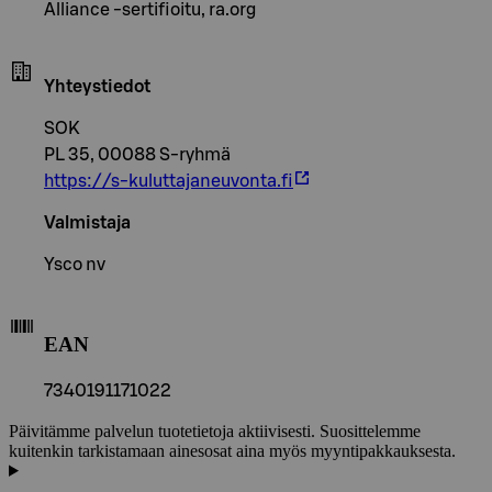
Alliance -sertifioitu, ra.org
Yhteystiedot
SOK
PL 35, 00088 S-ryhmä
https://s-kuluttajaneuvonta.fi
Valmistaja
Ysco nv
EAN
7340191171022
Päivitämme palvelun tuotetietoja aktiivisesti. Suosittelemme
kuitenkin tarkistamaan ainesosat aina myös myyntipakkauksesta.