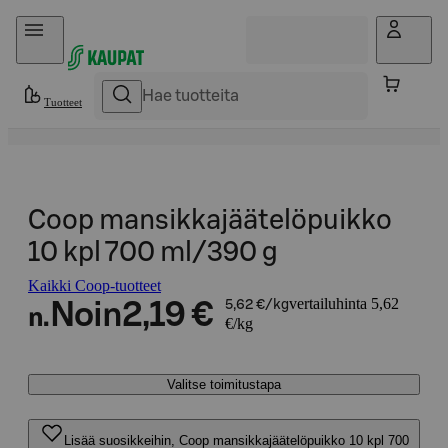
Hyppää sisältöön
Tuotteet
Coop mansikkajäätelöpuikko
10 kpl 700 ml/390 g
Kaikki Coop-tuotteet
vertailuhinta 5,62
Noin
2,19 €
5,62 €/kg
n.
€/kg
Valitse toimitustapa
Lisää suosikkeihin, Coop mansikkajäätelöpuikko 10 kpl 700