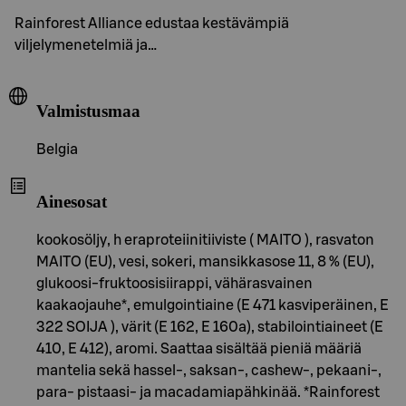
Rainforest Alliance edustaa kestävämpiä
viljelymenetelmiä ja…
Valmistusmaa
Belgia
Ainesosat
kookosöljy, h eraproteiinitiiviste ( MAITO ), rasvaton
MAITO (EU), vesi, sokeri, mansikkasose 11, 8 % (EU),
glukoosi-fruktoosisiirappi, vähärasvainen
kaakaojauhe*, emulgointiaine (E 471 kasviperäinen, E
322 SOIJA ), värit (E 162, E 160a), stabilointiaineet (E
410, E 412), aromi. Saattaa sisältää pieniä määriä
mantelia sekä hassel-, saksan-, cashew-, pekaani-,
para- pistaasi- ja macadamiapähkinää. *Rainforest