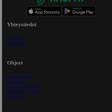
Yhteystiedot
Myymälät
Asiakaspalvelu
Ohjeet
Ensitilaajan ohjeet
Näin maksat
Näin tilaat ja muokkaat
Kaikki ohjeet ja vinkit
In English