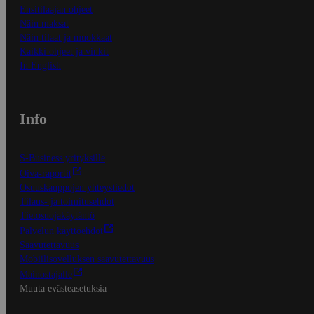
Ensitilaajan ohjeet
Näin maksat
Näin tilaat ja muokkaat
Kaikki ohjeet ja vinkit
In English
Info
S-Business yrityksille
Oiva-raportit
Osuuskauppojen yhteystiedot
Tilaus- ja toimitusehdot
Tietosuojakäytäntö
Palvelun käyttöehdot
Saavutettavuus
Mobiilisovelluksen saavutettavuus
Mainostajalle
Muuta evästeasetuksia