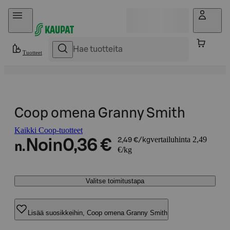
Hyppää sisältöön
Tuotteet
Coop omena Granny Smith
Kaikki Coop-tuotteet
vertailuhinta 2,49
Noin
0,36 €
2,49 €/kg
n.
€/kg
Valitse toimitustapa
Lisää suosikkeihin, Coop omena Granny Smith