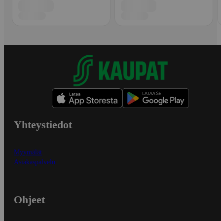
Yhteystiedot
Myymälät
Asiakaspalvelu
Ohjeet