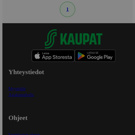
1
Yhteystiedot
Myymälät
Asiakaspalvelu
Ohjeet
Ensitilaajan ohjeet