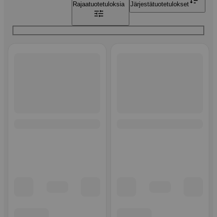
Rajaa
tuotetuloksia
Järjestä
tuotetulokset