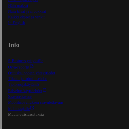
Näin maksat
Näin tilaat ja muokkaat
Kaikki ohjeet ja vinkit
In English
Info
S-Business yrityksille
Oiva-raportit
Osuuskauppojen yhteystiedot
Tilaus- ja toimitusehdot
Tietosuojakäytäntö
Palvelun käyttöehdot
Saavutettavuus
Mobiilisovelluksen saavutettavuus
Mainostajalle
Muuta evästeasetuksia