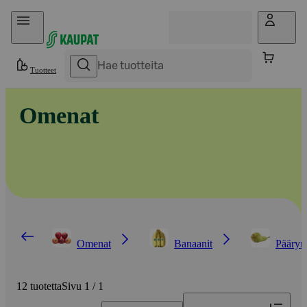
Hyppää sisältöön
Tuotteet
Omenat
Omenat
Banaanit
Pääryn
12 tuotetta
Sivu 1 / 1