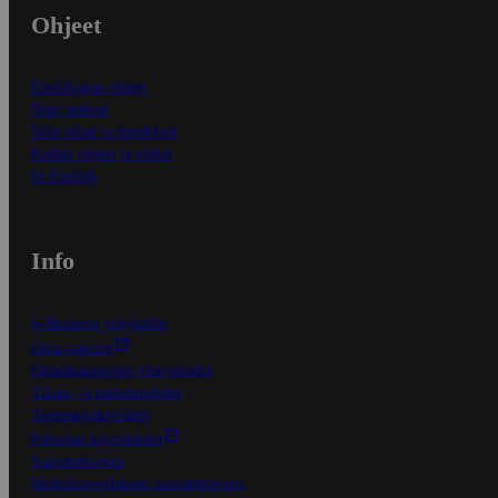
Ohjeet
Ensitilaajan ohjeet
Näin maksat
Näin tilaat ja muokkaat
Kaikki ohjeet ja vinkit
In English
Info
S-Business yrityksille
Oiva-raportit
Osuuskauppojen yhteystiedot
Tilaus- ja toimitusehdot
Tietosuojakäytäntö
Palvelun käyttöehdot
Saavutettavuus
Mobiilisovelluksen saavutettavuus