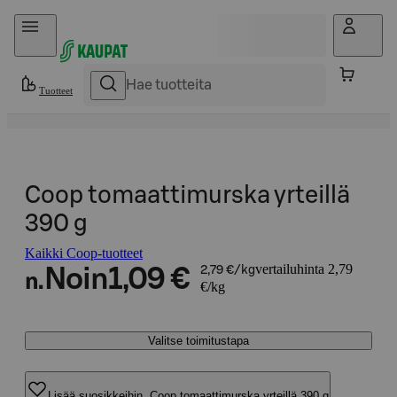
Hyppää sisältöön
Tuotteet
Coop tomaattimurska yrteillä
390 g
Kaikki Coop-tuotteet
vertailuhinta 2,79
Noin
1,09 €
2,79 €/kg
n.
€/kg
Valitse toimitustapa
Lisää suosikkeihin, Coop tomaattimurska yrteillä 390 g