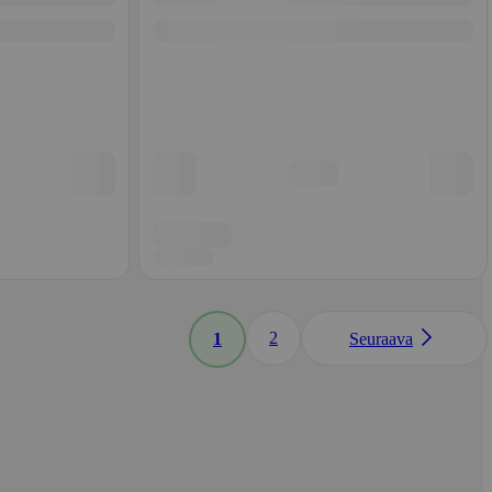
2
1
Seuraava