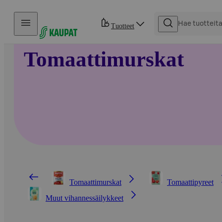
Hyppää sisältöön
Tuotteet
Tomaattimurskat
Tomaattimurskat
Tomaattipyreet
Muut vihannessäilykkeet