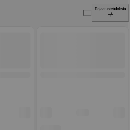
Rajaa
tuotetuloksia