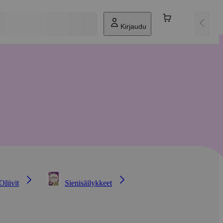
Kirjaudu
Oliivit
Sienisäilykkeet