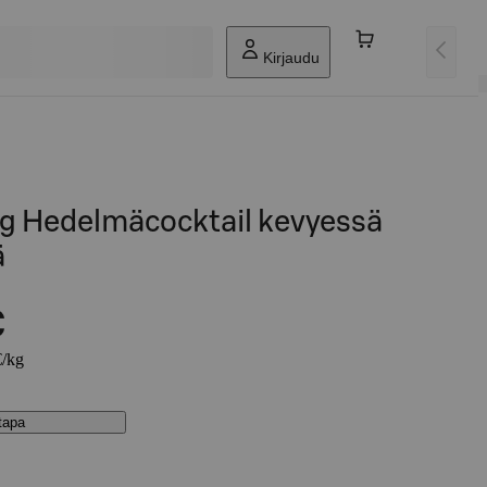
Kirjaudu
g Hedelmäcocktail kevyessä
ä
€
€/kg
stapa