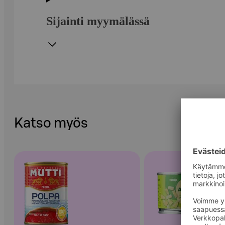
Sijainti myymälässä
Katso myös