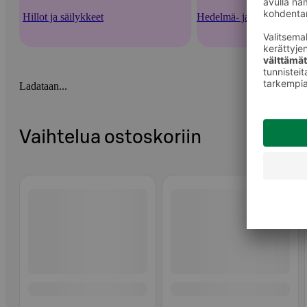
Hillot ja säilykkeet
Hedelmä- ja marjasäilykk
Ladataan...
Vaihtelua ostoskoriin
Ohita listaus