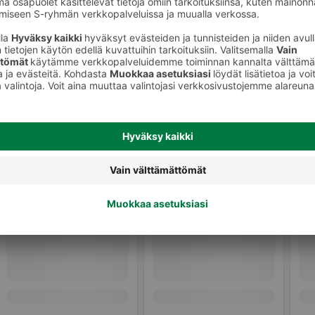
eet
Hedelmäsalaatit