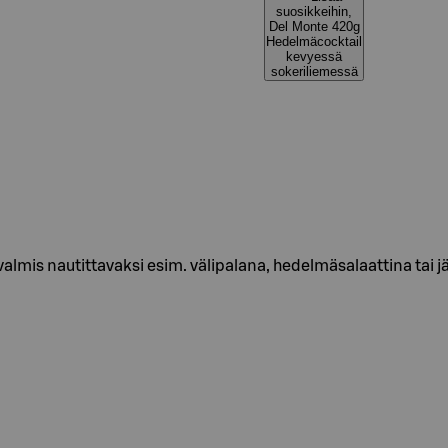
suosikkeihin,
Del Monte 420g
Hedelmäcocktail
kevyessä
sokeriliemessä
lmis nautittavaksi esim. välipalana, hedelmäsalaattina tai jä