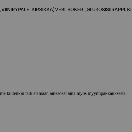
INIRYPÄLE, KIRSIKKA) VESI, SOKERI, GLUKOSISIIRAPPI. KIR
lemme kuitenkin tarkistamaan ainesosat aina myös myyntipakkauksesta.