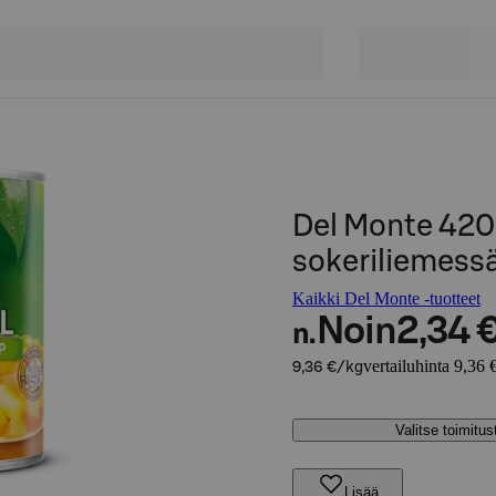
Del Monte 420
sokeriliemess
Kaikki Del Monte -tuotteet
Noin
2,34 
n.
vertailuhinta 9,36 
9,36 €/kg
Valitse toimitu
Lisää