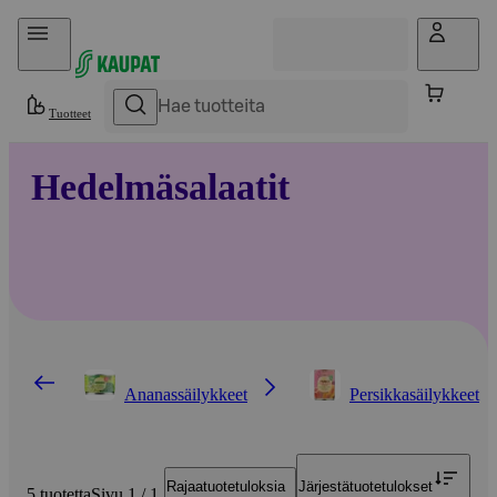
Hyppää sisältöön
Tuotteet
Hedelmäsalaatit
Ananassäilykkeet
Persikkasäilykkeet
Rajaa
tuotetuloksia
Järjestä
tuotetulokset
5 tuotetta
Sivu 1 / 1