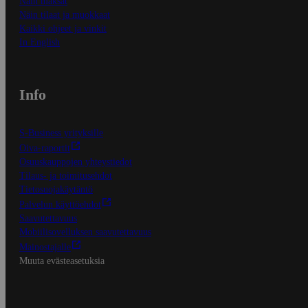
Näin maksat
Näin tilaat ja muokkaat
Kaikki ohjeet ja vinkit
In English
Info
S-Business yrityksille
Oiva-raportit
Osuuskauppojen yhteystiedot
Tilaus- ja toimitusehdot
Tietosuojakäytäntö
Palvelun käyttöehdot
Saavutettavuus
Mobiilisovelluksen saavutettavuus
Mainostajalle
Muuta evästeasetuksia