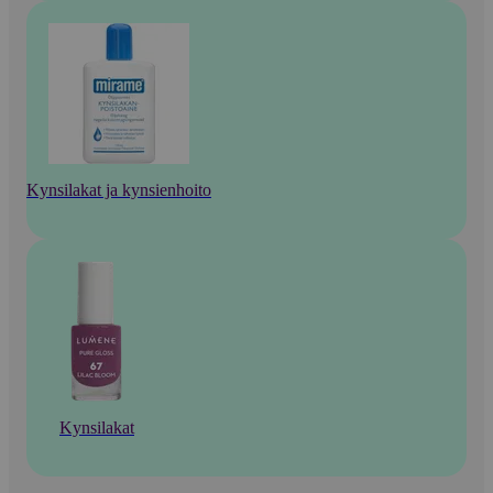
Kynsilakat ja kynsienhoito
Kynsilakat