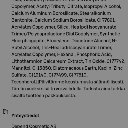
Copolymer, Acetyl Tributyl Citrate, Isopropyl Alcohol,
Calcium Aluminum Borosilicate, Stearalkonium
Bentonite, Calcium Sodium Borosilicate, CI 77891,
Acrylates Copolymer, Silica, Hea Ipdi Isocyanurate
Trimer/Polycaprolactone Diol Copolymer, Synthetic
Fluorphlogopite, Etocrylene, Diacetone Alcohol, N-
Butyl Alcohol, Tris-Hea Ipdi Isocyanurate Trimer,
Acrylates Copolymer, Hexanal, Phosphoric Acid,
Lithothamnion Calcareum Extract, Tin Oxide, CI 77742,
Mannitol, CI 15850, Diatomaceous Earth, Kaolin, Zinc
Sulfate, CI 19140, CI 77499, CI 77510,
Tocopherol.||Päivitämme koostumusta säännöllisesti.
Tämän vuoksi sisältö voi vaihdella. Tarkista aina tarkka
sisältö tuotteen pakkauksesta.
Yhteystiedot
Depend Cosmetic AB