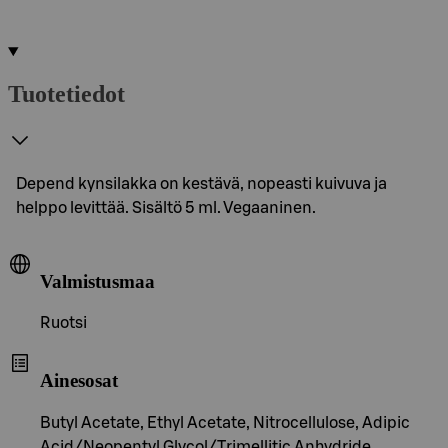
Tuotetiedot
Depend kynsilakka on kestävä, nopeasti kuivuva ja
helppo levittää. Sisältö 5 ml. Vegaaninen.
Valmistusmaa
Ruotsi
Ainesosat
Butyl Acetate, Ethyl Acetate, Nitrocellulose, Adipic
Acid/Neopentyl Glycol/Trimellitic Anhydride