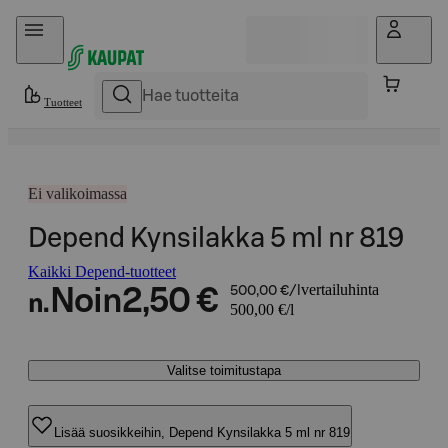
Hyppää sisältöön
Tuotteet
Ei valikoimassa
Depend Kynsilakka 5 ml nr 819
Kaikki Depend-tuotteet
vertailuhinta
Noin
2,50 €
500,00 €/l
n.
500,00 €/l
Valitse toimitustapa
Lisää suosikkeihin, Depend Kynsilakka 5 ml nr 819