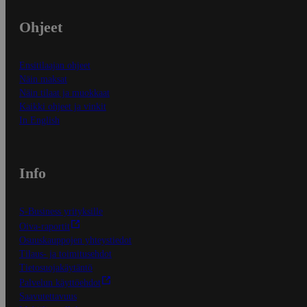
Ohjeet
Ensitilaajan ohjeet
Näin maksat
Näin tilaat ja muokkaat
Kaikki ohjeet ja vinkit
In English
Info
S-Business yrityksille
Oiva-raportit
Osuuskauppojen yhteystiedot
Tilaus- ja toimitusehdot
Tietosuojakäytäntö
Palvelun käyttöehdot
Saavutettavuus