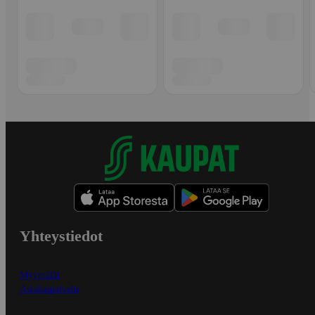
Yhteystiedot
Myymälät
Asiakaspalvelu