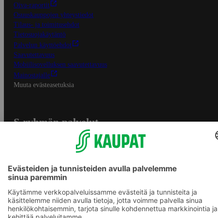
Oiva-raportit
Osuuskauppojen yhteystiedot
Tilaus- ja toimitusehdot
Tietosuojakäytäntö
Palvelun käyttöehdot
Saavutettavuus
Mobiilisovelluksen saavutettavuus
Mainostajalle
Muuta evästeasetuksia
S-ryhmän palvelut
S-ryhmä
Asiakasomistajuus
Yhteishyvä Ruoka -sovellus
S-ostoslista -sovellus
Prisma.fi
Sokos.fi
S-Pankki