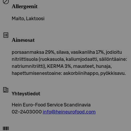
Allergeenit
Maito, Laktoosi
Ainesosat
porsaanmaksa 29%, silava, vasikanliha 17%, jodioitu
nitriittisuola (ruokasuola, kaliumjodaatti, säilöntäaine:
natriumnitriitti), KERMA 3%, mausteet, hunaja,
hapettumisenestoaine: askorbiinihappo, pyökkisavu.
Yhteystiedot
Hein Euro-Food Service Scandinavia
02-2403000
info@heineurofood.com