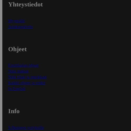
Yhteystiedot
Myymälät
Asiakaspalvelu
Ohjeet
Ensitilaajan ohjeet
Näin maksat
Näin tilaat ja muokkaat
Kaikki ohjeet ja vinkit
In English
Info
S-Business yrityksille