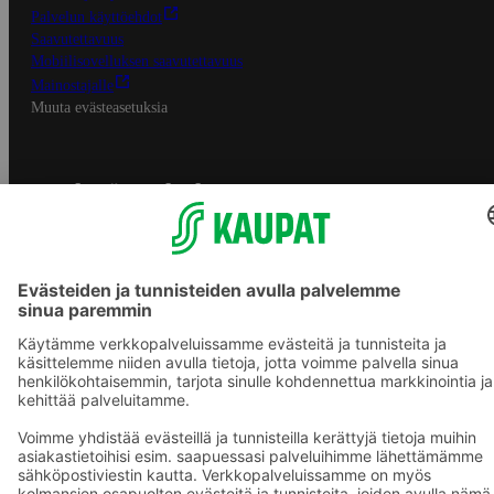
Palvelun käyttöehdot
Saavutettavuus
Mobiilisovelluksen saavutettavuus
Mainostajalle
Muuta evästeasetuksia
S-ryhmän palvelut
S-ryhmä
Asiakasomistajuus
Yhteishyvä Ruoka -sovellus
S-ostoslista -sovellus
Prisma.fi
Sokos.fi
S-Pankki
Yhteishyvä
Sokos Hotels
Raflaamo