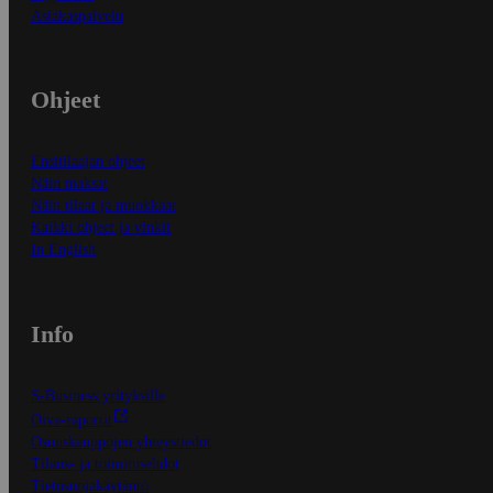
Asiakaspalvelu
Ohjeet
Ensitilaajan ohjeet
Näin maksat
Näin tilaat ja muokkaat
Kaikki ohjeet ja vinkit
In English
Info
S-Business yrityksille
Oiva-raportit
Osuuskauppojen yhteystiedot
Tilaus- ja toimitusehdot
Tietosuojakäytäntö